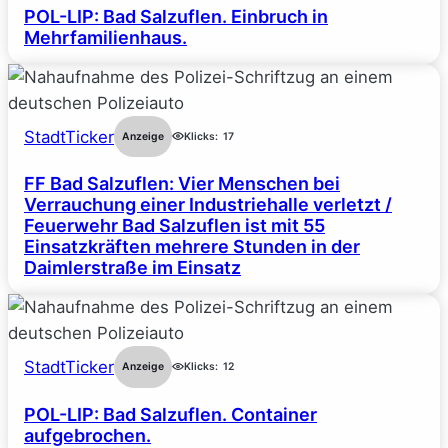
POL-LIP: Bad Salzuflen. Einbruch in
Mehrfamilienhaus.
StadtTicker
Anzeige
Klicks:
17
FF Bad Salzuflen: Vier Menschen bei
Verrauchung einer Industriehalle verletzt /
Feuerwehr Bad Salzuflen ist mit 55
Einsatzkräften mehrere Stunden in der
Daimlerstraße im Einsatz
StadtTicker
Anzeige
Klicks:
12
POL-LIP: Bad Salzuflen. Container
aufgebrochen.