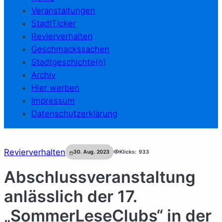
Veranstaltungen
StadtTicker
Revierverhalten
Geschmackssachen
Stadtgeschichte(n)
Archiv
Hier werben
Impressum
Datenschutzerklärung
Revierverhalten
30. Aug. 2023
Klicks:
933
Abschlussveranstaltung
anlässlich der 17.
„SommerLeseClubs“ in der