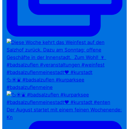
🦆☀️⛲ #badsalzuflen #kurparksee
#badsalzuflenmeine
Der August startet mit einem feinen Wochenende:
Kn