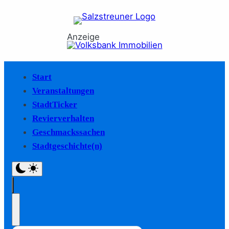
Anzeige
Start
Veranstaltungen
StadtTicker
Revierverhalten
Geschmackssachen
Stadtgeschichte(n)