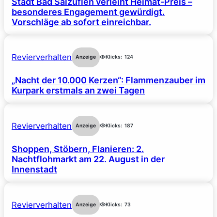
Stadt Bad Salzuflen verleiht Heimat-Preis –
besonderes Engagement gewürdigt.
Vorschläge ab sofort einreichbar.
Revierverhalten
Anzeige
Klicks:
124
„Nacht der 10.000 Kerzen“: Flammenzauber im
Kurpark erstmals an zwei Tagen
Revierverhalten
Anzeige
Klicks:
187
Shoppen, Stöbern, Flanieren: 2.
Nachtflohmarkt am 22. August in der
Innenstadt
Revierverhalten
Anzeige
Klicks:
73