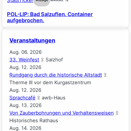
StadtTicker
Anzeige
Klicks:
12
POL-LIP: Bad Salzuflen. Container
aufgebrochen.
Veranstaltungen
Aug.
06.
2026
33. Weinfest
Salzhof
Aug.
12.
2026
Rundgang durch die historische Altstadt
Therme III vor dem Kurgastzentrum
Aug.
12.
2026
Sprachcafé
awb-Haus
Aug.
13.
2026
Von Zauberbohrungen und Verhaltensweisen
Historisches Rathaus
Aug.
14.
2026