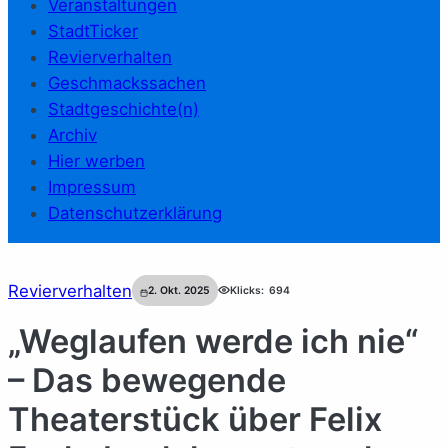
Veranstaltungen
StadtTicker
Revierverhalten
Geschmackssachen
Stadtgeschichte(n)
Archiv
Hier werben
Impressum
Datenschutzerklärung
Revierverhalten
2. Okt. 2025
Klicks:
694
„Weglaufen werde ich nie“
– Das bewegende
Theaterstück über Felix