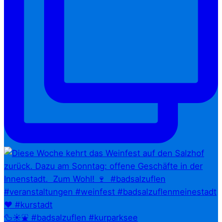
🦆☀️⛲ #badsalzuflen #kurparksee