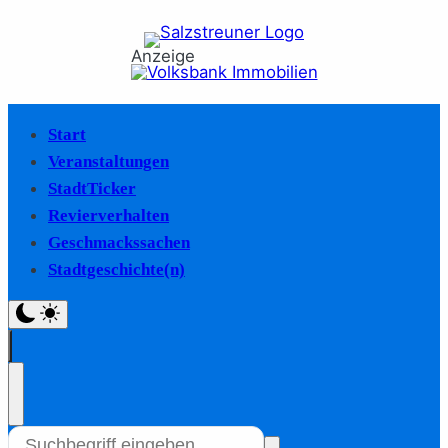
Anzeige
Start
Veranstaltungen
StadtTicker
Revierverhalten
Geschmackssachen
Stadtgeschichte(n)