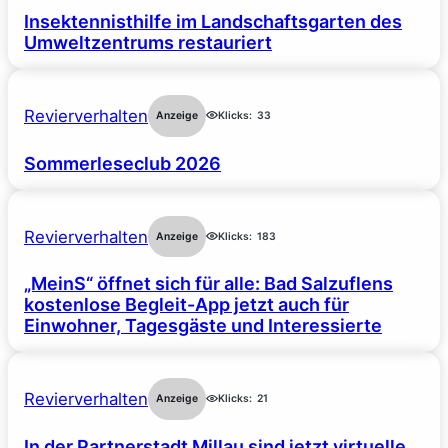
Insektennisthilfe im Landschaftsgarten des
Umweltzentrums restauriert
Revierverhalten
Anzeige
Klicks:
33
Sommerleseclub 2026
Revierverhalten
Anzeige
Klicks:
183
„MeinS“ öffnet sich für alle: Bad Salzuflens
kostenlose Begleit-App jetzt auch für
Einwohner, Tagesgäste und Interessierte
Revierverhalten
Anzeige
Klicks:
21
In der Partnerstadt Millau sind jetzt virtuelle