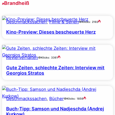
Brandheiß
Geschmackssachen
, 
Filme & Serien
Klicks:
2192
Kino-Preview: Dieses bescheuerte Herz
Revierverhalten
Klicks:
3361
Gute Zeiten, schlechte Zeiten: Interview mit
Georgios Stratos
Geschmackssachen
, 
Bücher
Klicks:
1856
Buch-Tipp: Samson und Nadjeschda (Andrej
Kurkow)