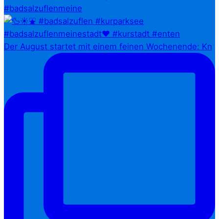
#badsalzuflenmeine
Der August startet mit einem feinen Wochenende: Kn