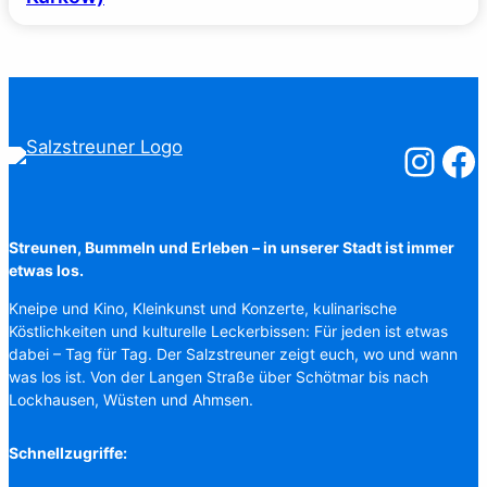
Salzstreuner
Salzst
Streunen, Bummeln und Erleben – in unserer Stadt ist immer
etwas los.
Kneipe und Kino, Kleinkunst und Konzerte, kulinarische
Köstlichkeiten und kulturelle Leckerbissen: Für jeden ist etwas
dabei – Tag für Tag. Der Salzstreuner zeigt euch, wo und wann
was los ist. Von der Langen Straße über Schötmar bis nach
Lockhausen, Wüsten und Ahmsen.
Schnellzugriffe: