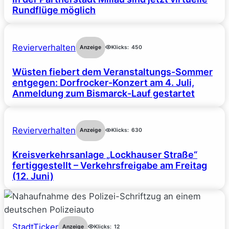
Rundflüge möglich
Revierverhalten
Anzeige
Klicks:
450
Wüsten fiebert dem Veranstaltungs-Sommer
entgegen: Dorfrocker-Konzert am 4. Juli,
Anmeldung zum Bismarck-Lauf gestartet
Revierverhalten
Anzeige
Klicks:
630
Kreisverkehrsanlage „Lockhauser Straße“
fertiggestellt – Verkehrsfreigabe am Freitag
(12. Juni)
StadtTicker
Anzeige
Klicks:
12