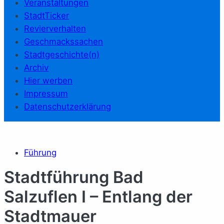
Veranstaltungen
StadtTicker
Revierverhalten
Geschmackssachen
Stadtgeschichte(n)
Archiv
Hier werben
Impressum
Datenschutzerklärung
Führung
Stadtführung Bad
Salzuflen I – Entlang der
Stadtmauer