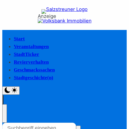
Anzeige
Start
Veranstaltungen
StadtTicker
Revierverhalten
Geschmackssachen
Stadtgeschichte(n)