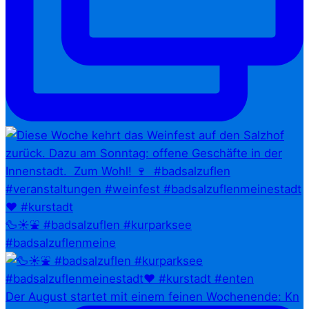
🦆☀️⛲ #badsalzuflen #kurparksee
#badsalzuflenmeine
Der August startet mit einem feinen Wochenende: Kn