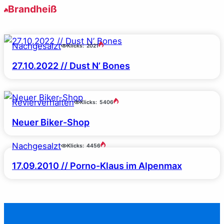
Brandheiß
Nachgesalzt
Klicks:
2021
27.10.2022 // Dust N’ Bones
Revierverhalten
Klicks:
5406
Neuer Biker-Shop
Nachgesalzt
Klicks:
4456
17.09.2010 // Porno-Klaus im Alpenmax