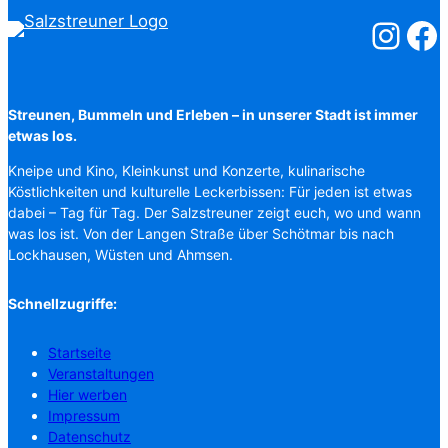
Salzstreuner
Salzst
Streunen, Bummeln und Erleben – in unserer Stadt ist immer
etwas los.
Kneipe und Kino, Kleinkunst und Konzerte, kulinarische
Köstlichkeiten und kulturelle Leckerbissen: Für jeden ist etwas
dabei – Tag für Tag. Der Salzstreuner zeigt euch, wo und wann
was los ist. Von der Langen Straße über Schötmar bis nach
Lockhausen, Wüsten und Ahmsen.
Schnellzugriffe:
Startseite
Veranstaltungen
Hier werben
Impressum
Datenschutz