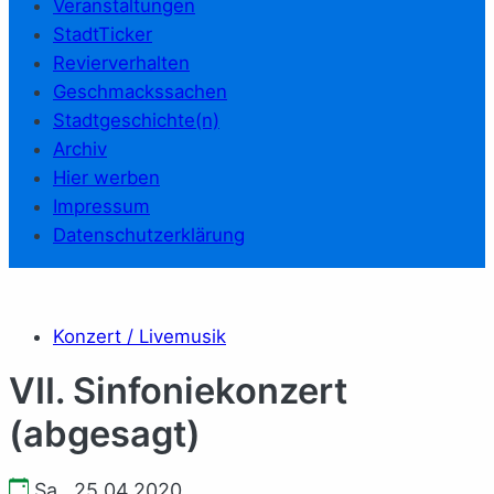
Veranstaltungen
StadtTicker
Revierverhalten
Geschmackssachen
Stadtgeschichte(n)
Archiv
Hier werben
Impressum
Datenschutzerklärung
Konzert / Livemusik
VII. Sinfoniekonzert
(abgesagt)
Sa., 25.04.2020