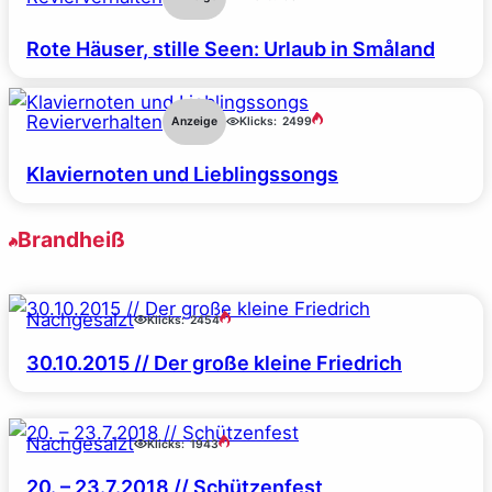
Rote Häuser, stille Seen: Urlaub in Småland
Revierverhalten
Anzeige
Klicks:
2499
Klaviernoten und Lieblingssongs
Brandheiß
Nachgesalzt
Klicks:
2454
30.10.2015 // Der große kleine Friedrich
Nachgesalzt
Klicks:
1943
20. – 23.7.2018 // Schützenfest