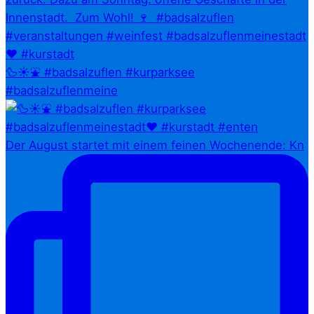
🦆☀️⛲ #badsalzuflen #kurparksee
#badsalzuflenmeine
Der August startet mit einem feinen Wochenende: Kn