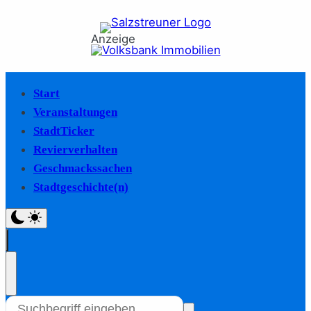
Anzeige
Start
Veranstaltungen
StadtTicker
Revierverhalten
Geschmackssachen
Stadtgeschichte(n)