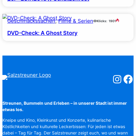
Geschmackssachen
, 
Filme & Serien
Klicks:
1901
DVD-Check: A Ghost Story
Salzstreuner
Salzst
Streunen, Bummeln und Erleben – in unserer Stadt ist immer
etwas los.
Kneipe und Kino, Kleinkunst und Konzerte, kulinarische
Köstlichkeiten und kulturelle Leckerbissen: Für jeden ist etwas
dabei – Tag für Tag. Der Salzstreuner zeigt euch, wo und wann