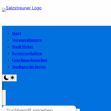
Start
Veranstaltungen
StadtTicker
Revierverhalten
Geschmackssachen
Stadtgeschichte(n)