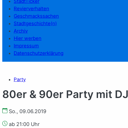
StadtTicker
Revierverhalten
Geschmackssachen
Stadtgeschichte(n)
Archiv
Hier werben
Impressum
Datenschutzerklärung
Party
80er & 90er Party mit DJ
So., 09.06.2019
ab 21:00 Uhr