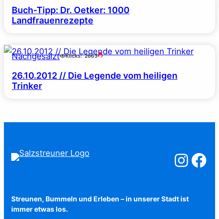
Buch-Tipp: Dr. Oetker: 1000
Landfrauenrezepte
Nachgesalzt
Klicks:
2663
26.10.2012 // Die Legende vom heiligen
Trinker
Salzstreuner a
Salzstreu
Streunen, Bummeln und Erleben – in unserer Stadt ist
immer etwas los.