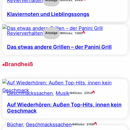
Revierverhalten
Anzeige
Klicks:
2499
Klaviernoten und Lieblingssongs
Revierverhalten
Anzeige
Klicks:
1386
Das etwas andere Grillen – der Panini Grill
Brandheiß
Geschmackssachen
, 
Musik
Klicks:
2354
Auf Wiederhören: Außen Top-Hits, innen kein
Geschmack
Bücher
, 
Geschmackssachen
Klicks:
3156