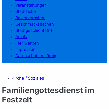
Veranstaltungen
StadtTicker
Revierverhalten
Geschmackssachen
Stadtgeschichte(n)
Archiv
Hier werben
Impressum
Datenschutzerklärung
Kirche / Soziales
Familiengottesdienst im
Festzelt