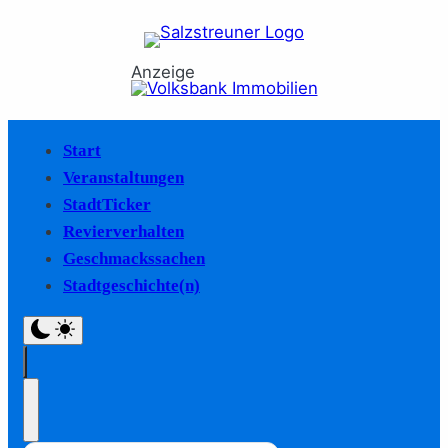
Anzeige
Start
Veranstaltungen
StadtTicker
Revierverhalten
Geschmackssachen
Stadtgeschichte(n)