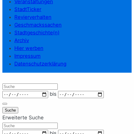
Veranstaltungen
StadtTicker
Revierverhalten
Geschmackssachen
Stadtgeschichte(n)
Archiv
Hier werben
Impressum
Datenschutzerklärung
Suche
Zeitraum
bis
Suche
Erweiterte Suche
Suche
Zeitraum
bis