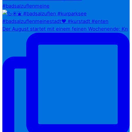
#badsalzuflenmeine
Der August startet mit einem feinen Wochenende: Kn