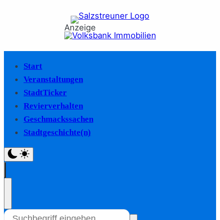
Anzeige
Start
Veranstaltungen
StadtTicker
Revierverhalten
Geschmackssachen
Stadtgeschichte(n)