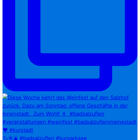
🦆☀️⛲ #badsalzuflen #kurparksee