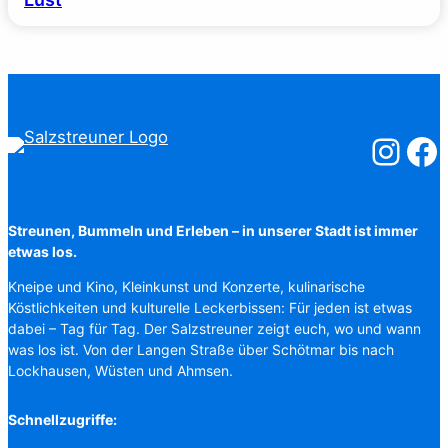
Salzstreuner
Salzst
Streunen, Bummeln und Erleben – in unserer Stadt ist immer
etwas los.
Kneipe und Kino, Kleinkunst und Konzerte, kulinarische
Köstlichkeiten und kulturelle Leckerbissen: Für jeden ist etwas
dabei – Tag für Tag. Der Salzstreuner zeigt euch, wo und wann
was los ist. Von der Langen Straße über Schötmar bis nach
Lockhausen, Wüsten und Ahmsen.
Schnellzugriffe: