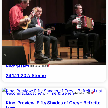
Nachgesalzt
Klicks:
1440
24.1.2020 // Storno
Geschmackssachen
, 
Filme & Serien
Klicks:
2175
Kino-Preview: Fifty Shades of Grey – Befreite
Lust