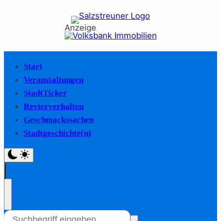
Anzeige
Start
Veranstaltungen
StadtTicker
Revierverhalten
Geschmackssachen
Stadtgeschichte(n)