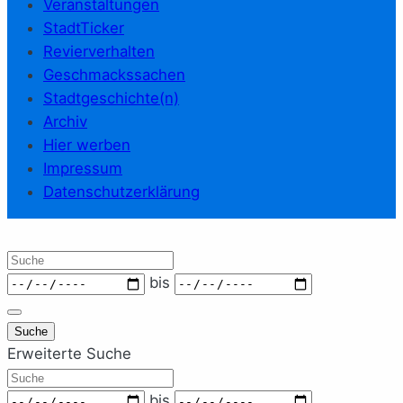
Veranstaltungen
StadtTicker
Revierverhalten
Geschmackssachen
Stadtgeschichte(n)
Archiv
Hier werben
Impressum
Datenschutzerklärung
Suche
Zeitraum
bis
Suche
Erweiterte Suche
Suche
Zeitraum
bis