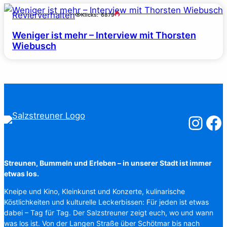
Revierverhalten
Klicks:
6879
Weniger ist mehr – Interview mit Thorsten
Wiebusch
Salzstreuner
Salzst
Streunen, Bummeln und Erleben – in unserer Stadt ist immer
etwas los.
Kneipe und Kino, Kleinkunst und Konzerte, kulinarische
Köstlichkeiten und kulturelle Leckerbissen: Für jeden ist etwas
dabei – Tag für Tag. Der Salzstreuner zeigt euch, wo und wann
was los ist. Von der Langen Straße über Schötmar bis nach