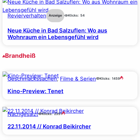
Revierverhalten
Anzeige
Klicks:
54
Neue Küche in Bad Salzuflen: Wo aus
Wohnraum ein Lebensgefühl wird
Brandheiß
Geschmackssachen
, 
Filme & Serien
Klicks:
1459
Kino-Preview: Tenet
Nachgesalzt
Klicks:
2351
22.11.2014 // Konrad Beikircher