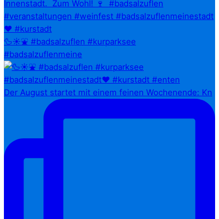
🦆☀️⛲ #badsalzuflen #kurparksee
#badsalzuflenmeine
Der August startet mit einem feinen Wochenende: Kn