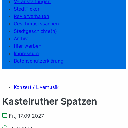
Veranstaltungen
StadtTicker
Revierverhalten
Geschmackssachen
Stadtgeschichte(n)
Archiv
Hier werben
Impressum
Datenschutzerklärung
Konzert / Livemusik
Kastelruther Spatzen
Fr., 17.09.2027