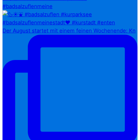
#badsalzuflenmeine
Der August startet mit einem feinen Wochenende: Kn