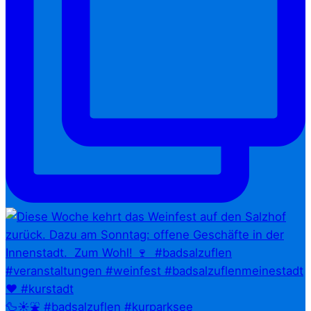
🦆☀️⛲ #badsalzuflen #kurparksee