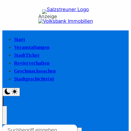
Anzeige
Start
Veranstaltungen
StadtTicker
Revierverhalten
Geschmackssachen
Stadtgeschichte(n)