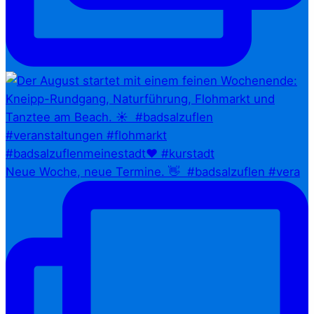
Neue Woche, neue Termine. 👋⁠ ⁠ #badsalzuflen #vera