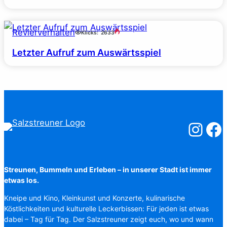
Revierverhalten
Klicks:
2633
Letzter Aufruf zum Auswärtsspiel
Salzstreuner
Salzst
Streunen, Bummeln und Erleben – in unserer Stadt ist immer
etwas los.
Kneipe und Kino, Kleinkunst und Konzerte, kulinarische
Köstlichkeiten und kulturelle Leckerbissen: Für jeden ist etwas
dabei – Tag für Tag. Der Salzstreuner zeigt euch, wo und wann