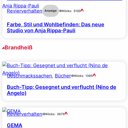
Revierverhalten
Anzeige
Klicks:
3120
Farbe, Stil und Wohlbefinden: Das neue
Studio von Anja Rippa-Pauli
Brandheiß
Geschmackssachen
, 
Bücher
Klicks:
1395
Buch-Tipp: Gesegnet und verflucht (Nino de
Angelo)
Revierverhalten
Klicks:
3675
GEMA