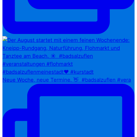
Neue Woche, neue Termine. 👋⁠ ⁠ #badsalzuflen #vera