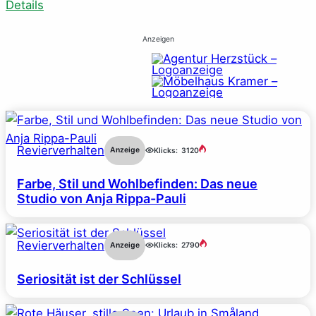
Details
Anzeigen
Revierverhalten
Anzeige
Klicks:
3120
Farbe, Stil und Wohlbefinden: Das neue
Studio von Anja Rippa-Pauli
Revierverhalten
Anzeige
Klicks:
2790
Seriosität ist der Schlüssel