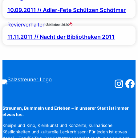
10.09.2011 // Adler-Fete Schützen Schötmar
Revierverhalten
Klicks:
2620
11.11.2011 // Nacht der Bibliotheken 2011
Salzstreuner
Salzst
Streunen, Bummeln und Erleben – in unserer Stadt ist immer
etwas los.
Kneipe und Kino, Kleinkunst und Konzerte, kulinarische
Köstlichkeiten und kulturelle Leckerbissen: Für jeden ist etwas