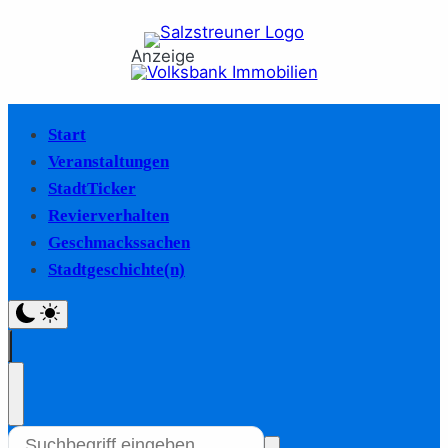
Anzeige
Start
Veranstaltungen
StadtTicker
Revierverhalten
Geschmackssachen
Stadtgeschichte(n)