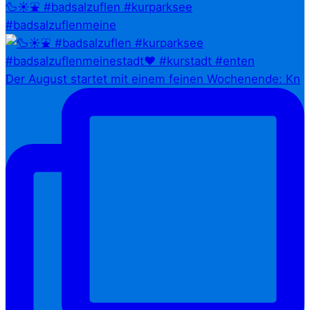
🦆☀️⛲ #badsalzuflen #kurparksee
#badsalzuflenmeine
Der August startet mit einem feinen Wochenende: Kn