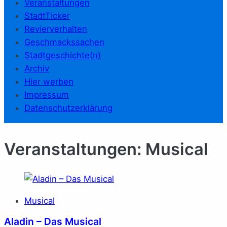
Veranstaltungen
StadtTicker
Revierverhalten
Geschmackssachen
Stadtgeschichte(n)
Archiv
Hier werben
Impressum
Datenschutzerklärung
Veranstaltungen: Musical
Musical
Aladin – Das Musical