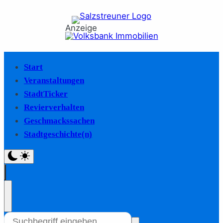
Anzeige
Start
Veranstaltungen
StadtTicker
Revierverhalten
Geschmackssachen
Stadtgeschichte(n)