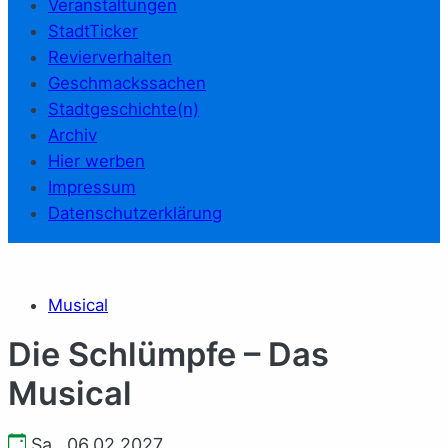
Veranstaltungen
StadtTicker
Revierverhalten
Geschmackssachen
Stadtgeschichte(n)
Archiv
Hier werben
Impressum
Datenschutzerklärung
Musical
Die Schlümpfe – Das
Musical
Sa., 06.02.2027