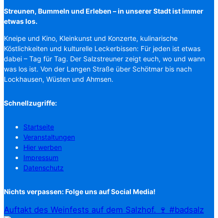
Streunen, Bummeln und Erleben – in unserer Stadt ist immer
etwas los.
Kneipe und Kino, Kleinkunst und Konzerte, kulinarische
Köstlichkeiten und kulturelle Leckerbissen: Für jeden ist etwas
dabei – Tag für Tag. Der Salzstreuner zeigt euch, wo und wann
was los ist. Von der Langen Straße über Schötmar bis nach
Lockhausen, Wüsten und Ahmsen.
Schnellzugriffe:
Startseite
Veranstaltungen
Hier werben
Impressum
Datenschutz
Nichts verpassen: Folge uns auf Social Media!
Auftakt des Weinfests auf dem Salzhof. 🍷 #badsalz