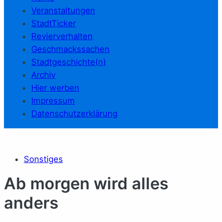
Veranstaltungen
StadtTicker
Revierverhalten
Geschmackssachen
Stadtgeschichte(n)
Archiv
Hier werben
Impressum
Datenschutzerklärung
Sonstiges
Ab morgen wird alles
anders