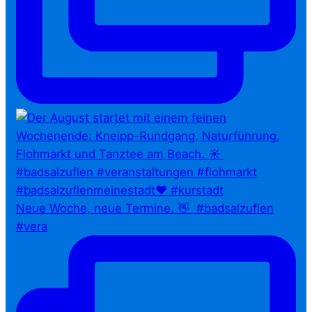
Neue Woche, neue Termine. 👋⁠ ⁠ #badsalzuflen
#vera