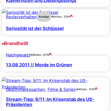
Klaviernoten und Lieblingssongs
Revierverhalten
Anzeige
Klicks:
2790
Seriosität ist der Schlüssel
Brandheiß
Nachgesalzt
Klicks:
2770
13.08.2011 // Morde im Grünen
Geschmackssachen
, 
Filme & Serien
Klicks:
1235
Stream-Tipp: 9/11: Im Krisenstab des US-
Präsidenten