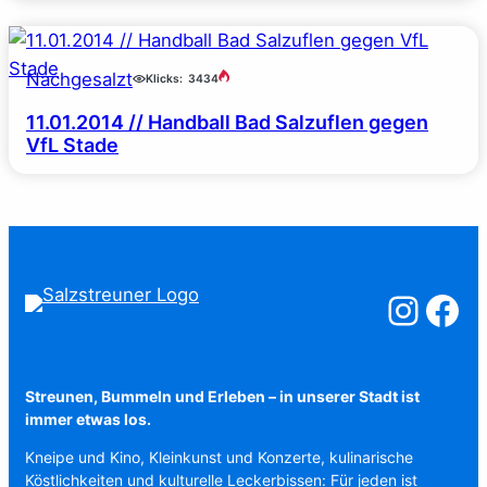
Nachgesalzt
Klicks:
3434
11.01.2014 // Handball Bad Salzuflen gegen
VfL Stade
Salzstreuner a
Salzstreu
Streunen, Bummeln und Erleben – in unserer Stadt ist
immer etwas los.
Kneipe und Kino, Kleinkunst und Konzerte, kulinarische
Köstlichkeiten und kulturelle Leckerbissen: Für jeden ist