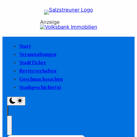
Anzeige
Start
Veranstaltungen
StadtTicker
Revierverhalten
Geschmackssachen
Stadtgeschichte(n)