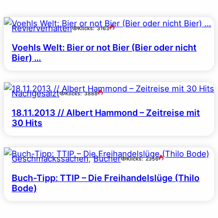
Revierverhalten
Klicks:
3163
Voehls Welt: Bier or not Bier (Bier oder nicht
Bier) …
Nachgesalzt
Klicks:
3888
18.11.2013 // Albert Hammond – Zeitreise mit
30 Hits
Geschmackssachen
, 
Bücher
Klicks:
2356
Buch-Tipp: TTIP – Die Freihandelslüge (Thilo
Bode)