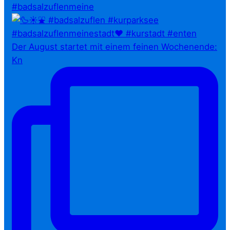
#badsalzuflenmeine
Der August startet mit einem feinen Wochenende:
Kn