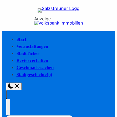
Anzeige
Start
Veranstaltungen
StadtTicker
Revierverhalten
Geschmackssachen
Stadtgeschichte(n)