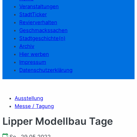
Veranstaltungen
StadtTicker
Revierverhalten
Geschmackssachen
Stadtgeschichte(n)
Archiv
Hier werben
Impressum
Datenschutzerklärung
Ausstellung
Messe / Tagung
Lipper Modellbau Tage
So., 29.05.2022