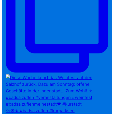
🦆☀️⛲ #badsalzuflen #kurparksee