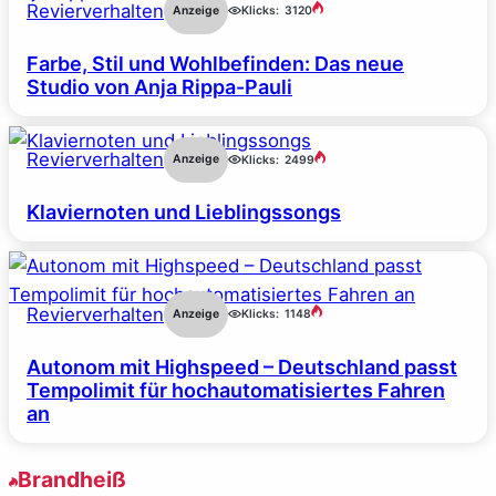
Revierverhalten
Anzeige
Klicks:
3120
Farbe, Stil und Wohlbefinden: Das neue
Studio von Anja Rippa-Pauli
Revierverhalten
Anzeige
Klicks:
2499
Klaviernoten und Lieblingssongs
Revierverhalten
Anzeige
Klicks:
1148
Autonom mit Highspeed – Deutschland passt
Tempolimit für hochautomatisiertes Fahren
an
Brandheiß