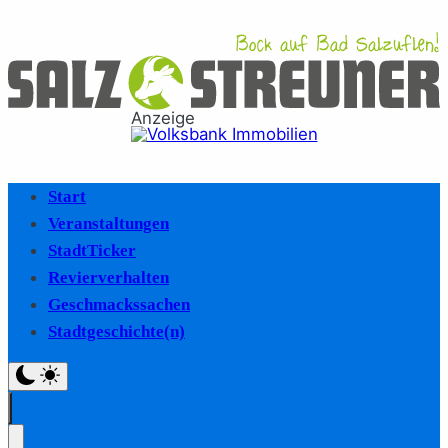
Anzeige
Start
Veranstaltungen
StadtTicker
Revierverhalten
Geschmackssachen
Stadtgeschichte(n)