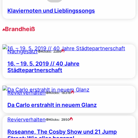
Klaviernoten und Lieblingssongs
Brandheiß
Nachgesalzt
Klicks:
2286
16. – 19. 5. 2019 // 40 Jahre
Städtepartnerschaft
Revierverhalten
Klicks:
18316
Da Carlo erstrahlt in neuem Glanz
Revierverhalten
Klicks:
2950
Roseanne, The Cosby Show und 21 Jump