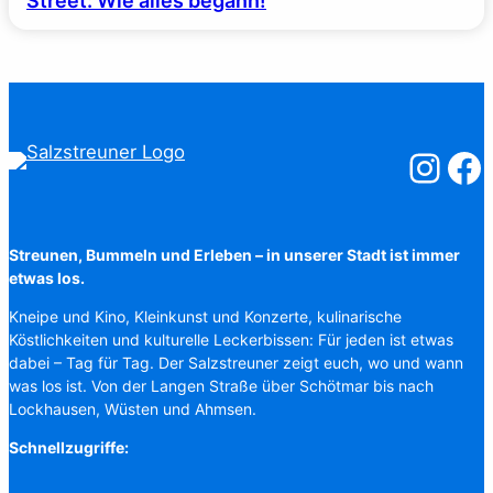
Street: Wie alles begann!
Salzstreuner
Salzst
Streunen, Bummeln und Erleben – in unserer Stadt ist immer
etwas los.
Kneipe und Kino, Kleinkunst und Konzerte, kulinarische
Köstlichkeiten und kulturelle Leckerbissen: Für jeden ist etwas
dabei – Tag für Tag. Der Salzstreuner zeigt euch, wo und wann
was los ist. Von der Langen Straße über Schötmar bis nach
Lockhausen, Wüsten und Ahmsen.
Schnellzugriffe: