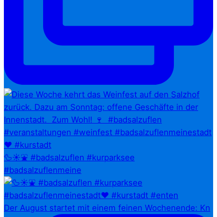
🦆☀️⛲ #badsalzuflen #kurparksee
#badsalzuflenmeine
Der August startet mit einem feinen Wochenende: Kn