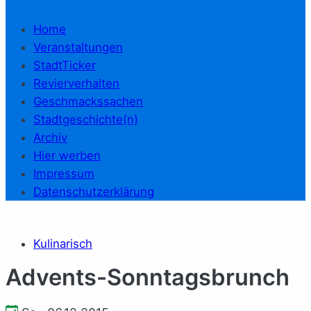
Home
Veranstaltungen
StadtTicker
Revierverhalten
Geschmackssachen
Stadtgeschichte(n)
Archiv
Hier werben
Impressum
Datenschutzerklärung
Kulinarisch
Advents-Sonntagsbrunch