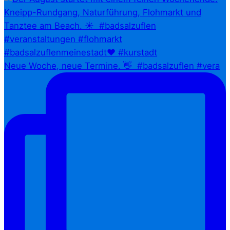
Neue Woche, neue Termine. 👋⁠ ⁠ #badsalzuflen #vera