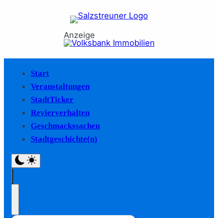
Anzeige
Start
Veranstaltungen
StadtTicker
Revierverhalten
Geschmackssachen
Stadtgeschichte(n)