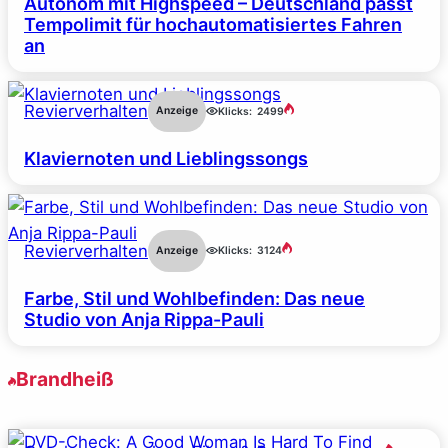
Autonom mit Highspeed – Deutschland passt
Tempolimit für hochautomatisiertes Fahren
an
Revierverhalten
Anzeige
Klicks:
2499
Klaviernoten und Lieblingssongs
Revierverhalten
Anzeige
Klicks:
3124
Farbe, Stil und Wohlbefinden: Das neue
Studio von Anja Rippa-Pauli
Brandheiß