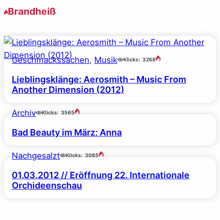
Brandheiß
Geschmackssachen
, 
Musik
Klicks:
3268
Lieblingsklänge: Aerosmith – Music From
Another Dimension (2012)
Archiv
Klicks:
3565
Bad Beauty im März: Anna
Nachgesalzt
Klicks:
3085
01.03.2012 // Eröffnung 22. Internationale
Orchideenschau