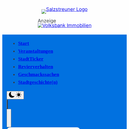
Anzeige
Start
Veranstaltungen
StadtTicker
Revierverhalten
Geschmackssachen
Stadtgeschichte(n)