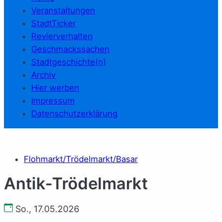
Veranstaltungen
StadtTicker
Revierverhalten
Geschmackssachen
Stadtgeschichte(n)
Archiv
Hier werben
Impressum
Datenschutzerklärung
Flohmarkt/Trödelmarkt/Basar
Antik-Trödelmarkt
So., 17.05.2026