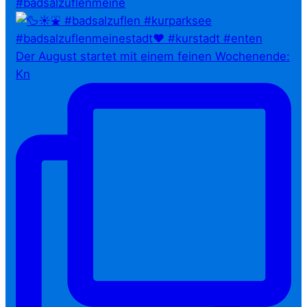
#badsalzuflenmeine
Der August startet mit einem feinen Wochenende:
Kn