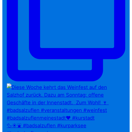
🦆☀️⛲ #badsalzuflen #kurparksee