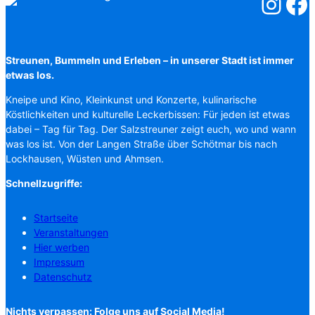
Salzstreuner
Salzst
Streunen, Bummeln und Erleben – in unserer Stadt ist immer
etwas los.
Kneipe und Kino, Kleinkunst und Konzerte, kulinarische
Köstlichkeiten und kulturelle Leckerbissen: Für jeden ist etwas
dabei – Tag für Tag. Der Salzstreuner zeigt euch, wo und wann
was los ist. Von der Langen Straße über Schötmar bis nach
Lockhausen, Wüsten und Ahmsen.
Schnellzugriffe:
Startseite
Veranstaltungen
Hier werben
Impressum
Datenschutz
Nichts verpassen: Folge uns auf Social Media!