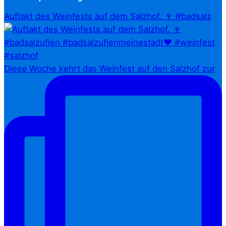
Auftakt des Weinfests auf dem Salzhof. 🍷 #badsalz
Diese Woche kehrt das Weinfest auf den Salzhof zur