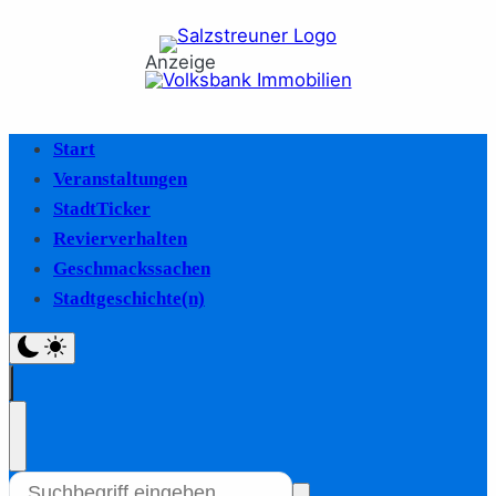
Anzeige
Start
Veranstaltungen
StadtTicker
Revierverhalten
Geschmackssachen
Stadtgeschichte(n)