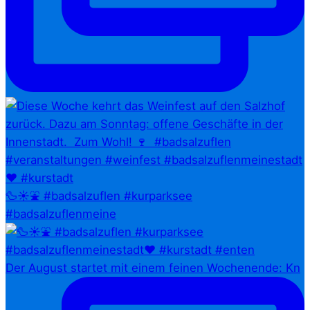
🦆☀️⛲ #badsalzuflen #kurparksee
#badsalzuflenmeine
Der August startet mit einem feinen Wochenende: Kn