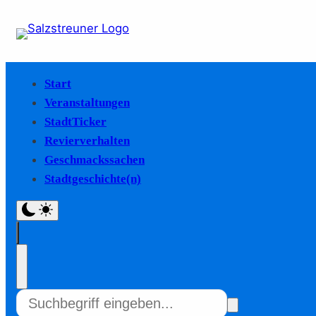
Start
Veranstaltungen
StadtTicker
Revierverhalten
Geschmackssachen
Stadtgeschichte(n)