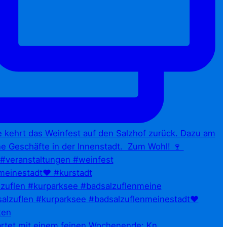
zuflen #kurparksee #badsalzuflenmeine
artet mit einem feinen Wochenende: Kn