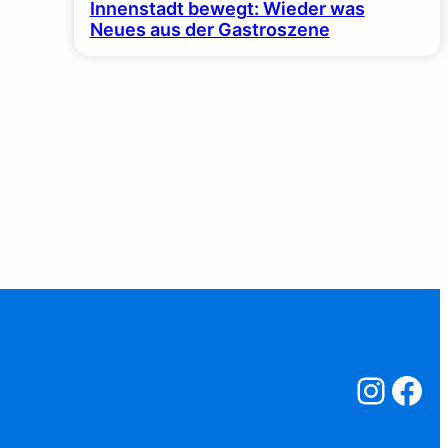
Innenstadt bewegt: Wieder was
Neues aus der Gastroszene
Salzstreuner a
Salzstreu