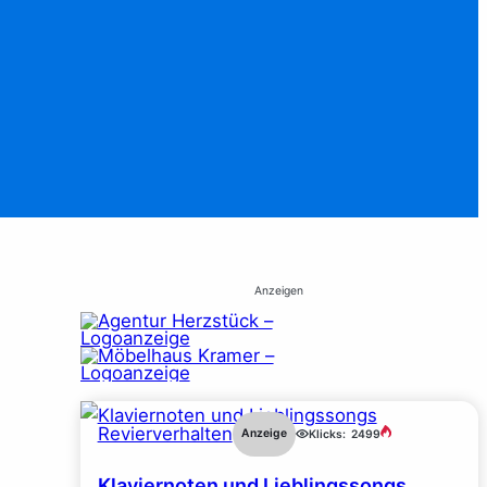
Anzeigen
Revierverhalten
Anzeige
Klicks:
2499
Klaviernoten und Lieblingssongs