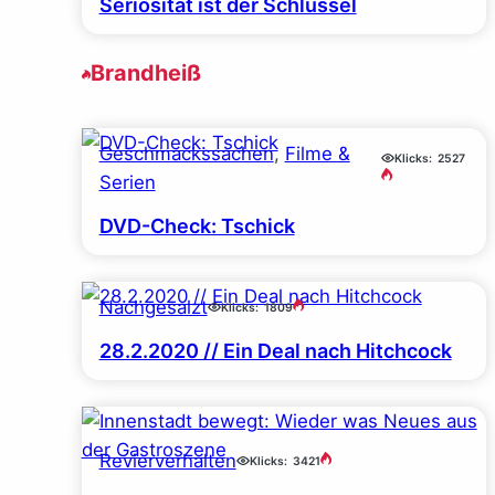
Seriosität ist der Schlüssel
Brandheiß
Geschmackssachen
, 
Filme &
Klicks:
2527
Serien
DVD-Check: Tschick
Nachgesalzt
Klicks:
1809
28.2.2020 // Ein Deal nach Hitchcock
Revierverhalten
Klicks:
3421