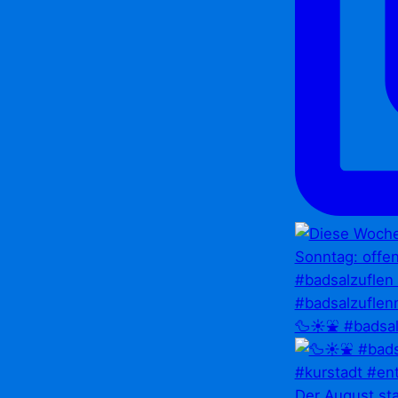
🦆☀️⛲ #badsal
Der August st