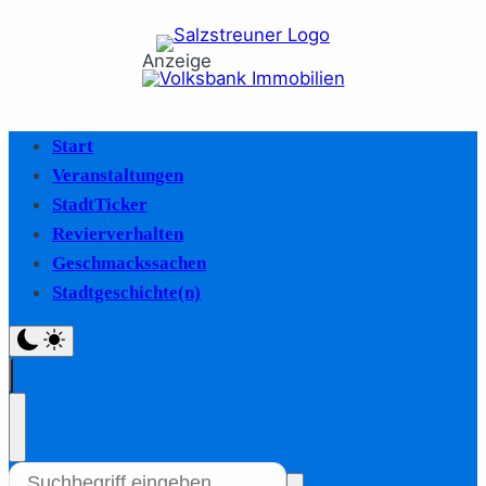
Anzeige
Start
Veranstaltungen
StadtTicker
Revierverhalten
Geschmackssachen
Stadtgeschichte(n)