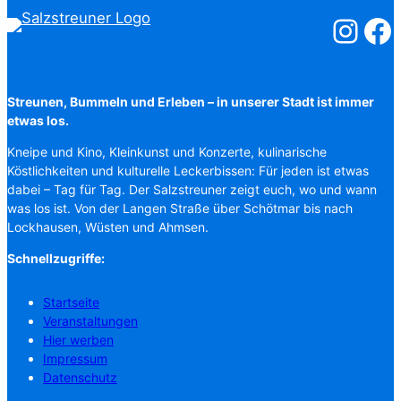
Salzstreuner
Salzst
Streunen, Bummeln und Erleben – in unserer Stadt ist immer
etwas los.
Kneipe und Kino, Kleinkunst und Konzerte, kulinarische
Köstlichkeiten und kulturelle Leckerbissen: Für jeden ist etwas
dabei – Tag für Tag. Der Salzstreuner zeigt euch, wo und wann
was los ist. Von der Langen Straße über Schötmar bis nach
Lockhausen, Wüsten und Ahmsen.
Schnellzugriffe:
Startseite
Veranstaltungen
Hier werben
Impressum
Datenschutz