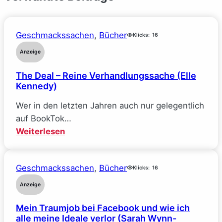
Geschmackssachen
, 
Bücher
Klicks:
16
Anzeige
The Deal – Reine Verhandlungssache (Elle
Kennedy)
Wer in den letzten Jahren auch nur gelegentlich
auf BookTok…
:
Weiterlesen
The
Deal
Geschmackssachen
, 
Bücher
–
Klicks:
16
Reine
Anzeige
Verhandlungssache
Mein Traumjob bei Facebook und wie ich
(Elle
alle meine Ideale verlor (Sarah Wynn-
Kennedy)