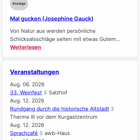
Anzeige
Williams)
Mal gucken (Josephine Gauck)
Von Natur aus werden persönliche
Schicksalsschläge selten mit etwas Gutem…
:
Weiterlesen
Mal
gucken
Veranstaltungen
(Josephine
Gauck)
Aug.
06.
2026
33. Weinfest
Salzhof
Aug.
12.
2026
Rundgang durch die historische Altstadt
Therme III vor dem Kurgastzentrum
Aug.
12.
2026
Sprachcafé
awb-Haus