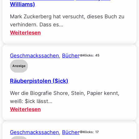
Williams)
Mark Zuckerberg hat versucht, dieses Buch zu
verhindern. Dass es…
:
Weiterlesen
Mein
Traumjob
Geschmackssachen
, 
Bücher
bei
Klicks:
45
Facebook
Anzeige
und
Räuberpistolen ($ick)
wie
ich
Wer die Biografie Shore, Stein, Papier kennt,
alle
weiß: $ick lässt…
meine
:
Weiterlesen
Ideale
Räuberpistolen
verlor
($ick)
(Sarah
Geschmackssachen
, 
Bücher
Klicks:
17
Wynn-