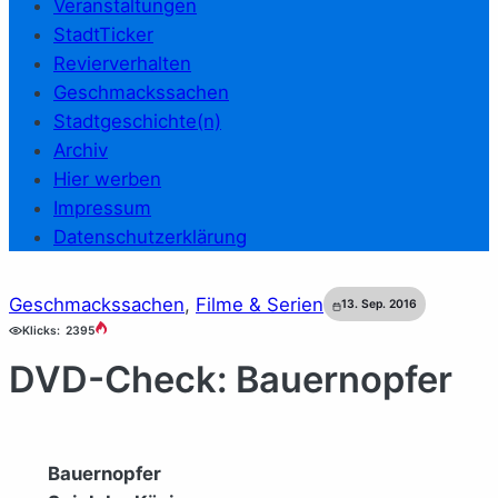
Veranstaltungen
StadtTicker
Revierverhalten
Geschmackssachen
Stadtgeschichte(n)
Archiv
Hier werben
Impressum
Datenschutzerklärung
Geschmackssachen
, 
Filme & Serien
13. Sep. 2016
Klicks:
2395
DVD-Check: Bauernopfer
Bauernopfer