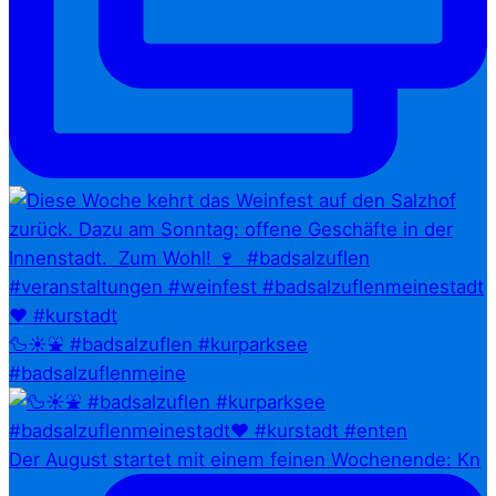
🦆☀️⛲ #badsalzuflen #kurparksee
#badsalzuflenmeine
Der August startet mit einem feinen Wochenende: Kn