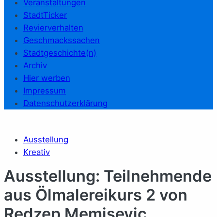
Veranstaltungen
StadtTicker
Revierverhalten
Geschmackssachen
Stadtgeschichte(n)
Archiv
Hier werben
Impressum
Datenschutzerklärung
Ausstellung
Kreativ
Ausstellung: Teilnehmende
aus Ölmalereikurs 2 von
Redzep Memisevic