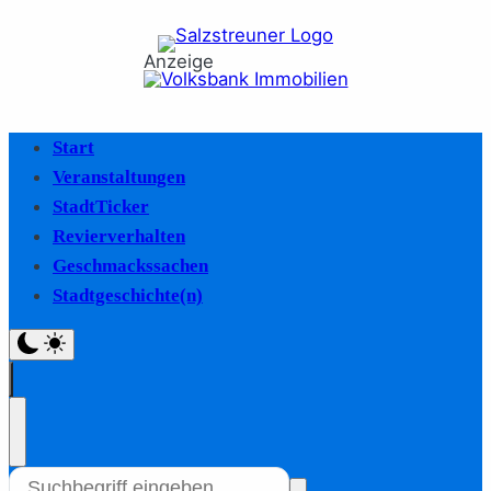
Anzeige
Start
Veranstaltungen
StadtTicker
Revierverhalten
Geschmackssachen
Stadtgeschichte(n)