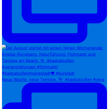
Neue Woche, neue Termine. 👋⁠ ⁠ #badsalzuflen #vera