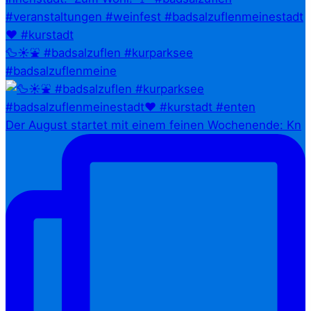
🦆☀️⛲ #badsalzuflen #kurparksee
#badsalzuflenmeine
Der August startet mit einem feinen Wochenende: Kn