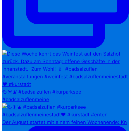
🦆☀️⛲ #badsalzuflen #kurparksee
#badsalzuflenmeine
Der August startet mit einem feinen Wochenende: Kn