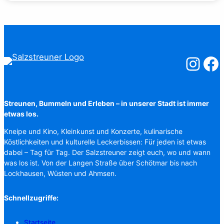
Salzstreuner
Salzst
Streunen, Bummeln und Erleben – in unserer Stadt ist immer
etwas los.
Kneipe und Kino, Kleinkunst und Konzerte, kulinarische
Köstlichkeiten und kulturelle Leckerbissen: Für jeden ist etwas
dabei – Tag für Tag. Der Salzstreuner zeigt euch, wo und wann
was los ist. Von der Langen Straße über Schötmar bis nach
Lockhausen, Wüsten und Ahmsen.
Schnellzugriffe:
Startseite