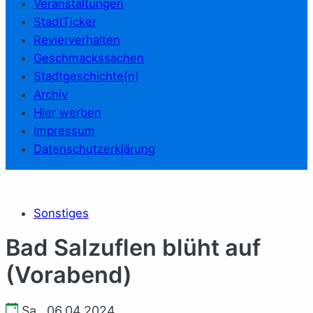
Veranstaltungen
StadtTicker
Revierverhalten
Geschmackssachen
Stadtgeschichte(n)
Archiv
Hier werben
Impressum
Datenschutzerklärung
Sonstiges
Bad Salzuflen blüht auf
(Vorabend)
Sa., 06.04.2024