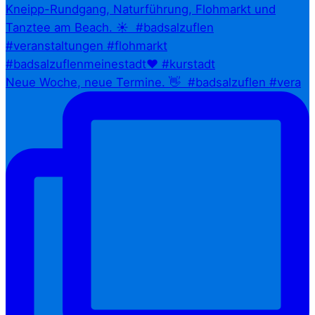
Neue Woche, neue Termine. 👋⁠ ⁠ #badsalzuflen #vera