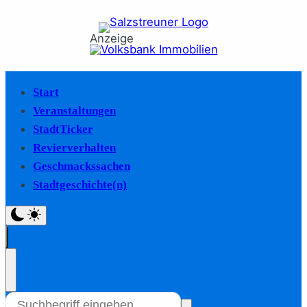
Anzeige
Start
Veranstaltungen
StadtTicker
Revierverhalten
Geschmackssachen
Stadtgeschichte(n)