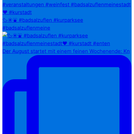
🦆☀️⛲ #badsalzuflen #kurparksee
#badsalzuflenmeine
Der August startet mit einem feinen Wochenende: Kn