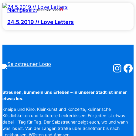
Nachgesalzt
Klicks:
2251
24.5.2019 // Love Letters
Salzstreuner
Salzst
Streunen, Bummeln und Erleben – in unserer Stadt ist immer
etwas los.
Kneipe und Kino, Kleinkunst und Konzerte, kulinarische
Köstlichkeiten und kulturelle Leckerbissen: Für jeden ist etwas
dabei – Tag für Tag. Der Salzstreuner zeigt euch, wo und wann
was los ist. Von der Langen Straße über Schötmar bis nach
Lockhausen, Wüsten und Ahmsen.