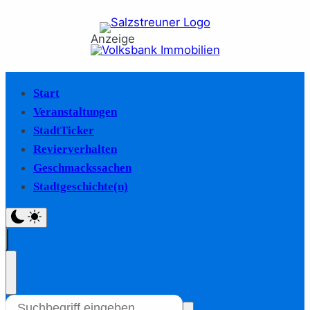
Anzeige
Start
Veranstaltungen
StadtTicker
Revierverhalten
Geschmackssachen
Stadtgeschichte(n)