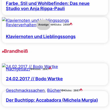
Farbe, Stil und Wohlbefinden: Das neue
Studio von Anja Rippa-Pauli
Revierverhalten
Anzeige
Klicks:
2499
Klaviernoten und Lieblingssongs
Brandheiß
Nachgesalzt
Klicks:
2847
24.02.2017 // Bodo Wartke
Geschmackssachen
, 
Bücher
Klicks:
2667
Der Buchtipp: Accabadora (Michela Murgia)