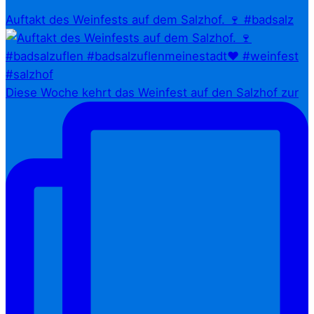
Auftakt des Weinfests auf dem Salzhof. 🍷 #badsalz
Diese Woche kehrt das Weinfest auf den Salzhof zur