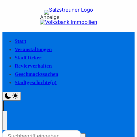
Anzeige
Start
Veranstaltungen
StadtTicker
Revierverhalten
Geschmackssachen
Stadtgeschichte(n)