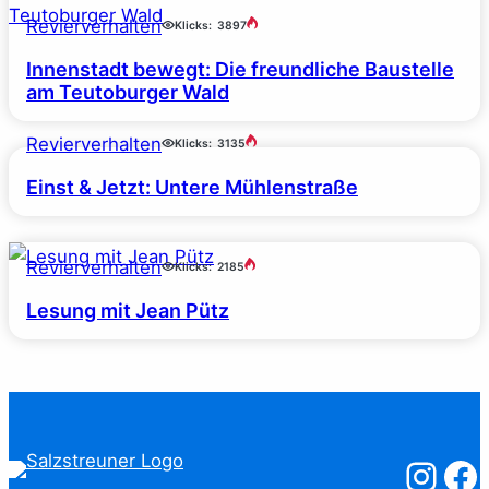
Revierverhalten
Klicks:
3897
Innenstadt bewegt: Die freundliche Baustelle
am Teutoburger Wald
Revierverhalten
Klicks:
3135
Einst & Jetzt: Untere Mühlenstraße
Revierverhalten
Klicks:
2185
Lesung mit Jean Pütz
Salzstreuner
Salzst