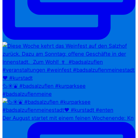
🦆☀️⛲ #badsalzuflen #kurparksee
#badsalzuflenmeine
Der August startet mit einem feinen Wochenende: Kn