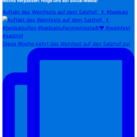
Nichts verpassen: Folge uns auf Social Media!
Auftakt des Weinfests auf dem Salzhof. 🍷 #badsalz
Diese Woche kehrt das Weinfest auf den Salzhof zur