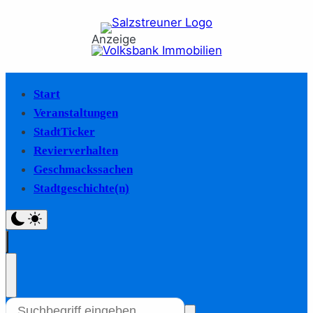
Anzeige
Start
Veranstaltungen
StadtTicker
Revierverhalten
Geschmackssachen
Stadtgeschichte(n)