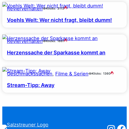
Revierverhalten
Klicks:
3113
Voehls Welt: Wer nicht fragt, bleibt dumm!
Revierverhalten
Klicks:
1661
Herzenssache der Sparkasse kommt an
Geschmackssachen
, 
Filme & Serien
Klicks:
1360
Stream-Tipp: Away
Salzstreuner
Salzst