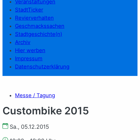
Veranstaltungen
StadtTicker
Revierverhalten
Geschmackssachen
Stadtgeschichte(n)
Archiv
Hier werben
Impressum
Datenschutzerklärung
Messe / Tagung
Custombike 2015
Sa., 05.12.2015