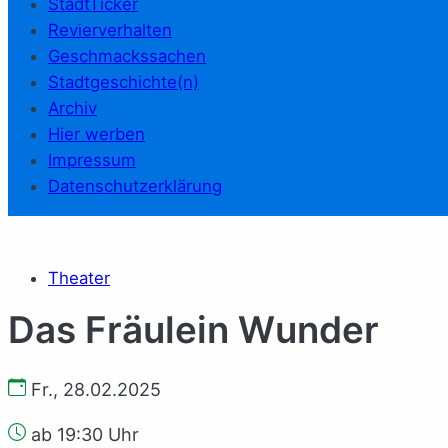
StadtTicker
Revierverhalten
Geschmackssachen
Stadtgeschichte(n)
Archiv
Hier werben
Impressum
Datenschutzerklärung
Theater
Das Fräulein Wunder
Fr., 28.02.2025
ab 19:30 Uhr