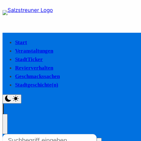
Start
Veranstaltungen
StadtTicker
Revierverhalten
Geschmackssachen
Stadtgeschichte(n)