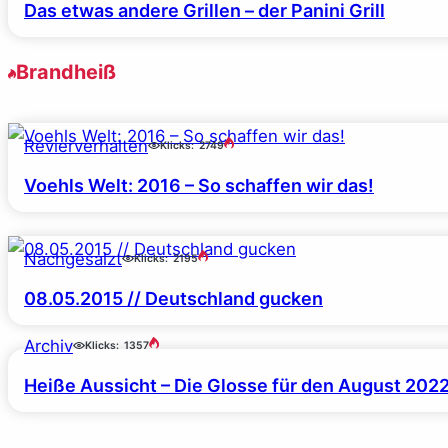
Das etwas andere Grillen – der Panini Grill
Brandheiß
Revierverhalten
Klicks:
2749
Voehls Welt: 2016 – So schaffen wir das!
Nachgesalzt
Klicks:
2195
08.05.2015 // Deutschland gucken
Archiv
Klicks:
1357
Heiße Aussicht – Die Glosse für den August 202