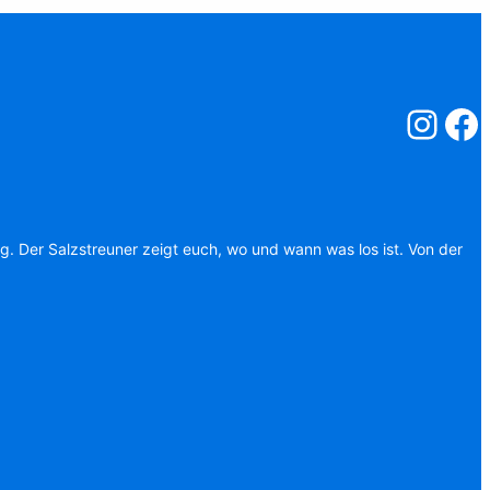
Salzstreuner
Salzst
ag. Der Salzstreuner zeigt euch, wo und wann was los ist. Von der