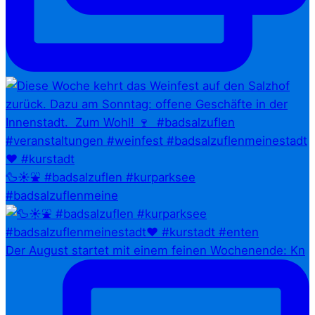
🦆☀️⛲ #badsalzuflen #kurparksee
#badsalzuflenmeine
Der August startet mit einem feinen Wochenende: Kn