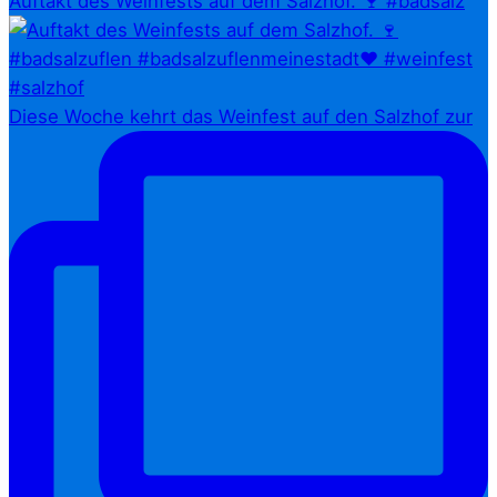
Auftakt des Weinfests auf dem Salzhof. 🍷 #badsalz
Diese Woche kehrt das Weinfest auf den Salzhof zur