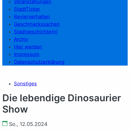
Veranstaltungen
StadtTicker
Revierverhalten
Geschmackssachen
Stadtgeschichte(n)
Archiv
Hier werben
Impressum
Datenschutzerklärung
Sonstiges
Die lebendige Dinosaurier
Show
So., 12.05.2024