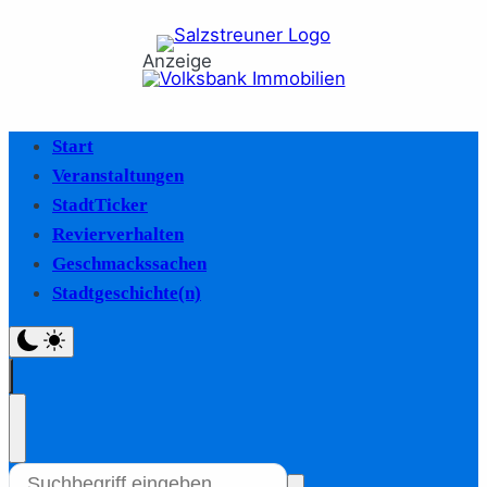
Anzeige
Start
Veranstaltungen
StadtTicker
Revierverhalten
Geschmackssachen
Stadtgeschichte(n)