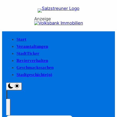
Anzeige
Start
Veranstaltungen
StadtTicker
Revierverhalten
Geschmackssachen
Stadtgeschichte(n)