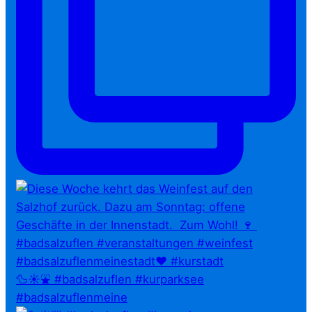
🦆☀️⛲ #badsalzuflen #kurparksee
#badsalzuflenmeine