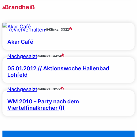
Brandheiß
Revierverhalten
Klicks:
3322
Akar Café
Nachgesalzt
Klicks:
4424
05.01.2012 // Aktionswoche Hallenbad
Lohfeld
Nachgesalzt
Klicks:
3272
WM 2010 – Party nach dem
Viertelfinalkracher (I)