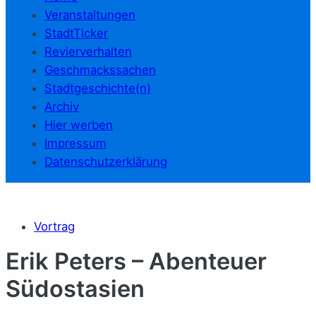
Veranstaltungen
StadtTicker
Revierverhalten
Geschmackssachen
Stadtgeschichte(n)
Archiv
Hier werben
Impressum
Datenschutzerklärung
Vortrag
Erik Peters – Abenteuer
Südostasien