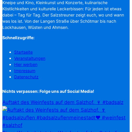
Kneipe und Kino, Kleinkunst und Konzerte, kulinarische
Köstlichkeiten und kulturelle Leckerbissen: Für jeden ist etwas
dabei – Tag für Tag. Der Salzstreuner zeigt euch, wo und wann
was los ist. Von der Langen Straße über Schötmar bis nach
Lockhausen, Wüsten und Ahmsen.
Schnellzugriffe:
Startseite
Veranstaltungen
Hier werben
Impressum
Datenschutz
Nichts verpassen: Folge uns auf Social Media!
Auftakt des Weinfests auf dem Salzhof. 🍷 #badsalz