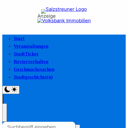
Anzeige
Start
Veranstaltungen
StadtTicker
Revierverhalten
Geschmackssachen
Stadtgeschichte(n)