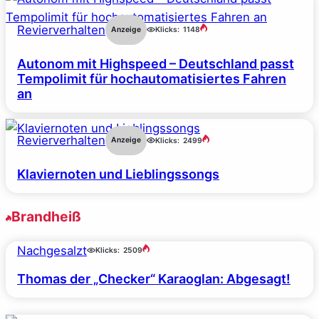
Revierverhalten
Anzeige
Klicks:
1148
Autonom mit Highspeed – Deutschland passt
Tempolimit für hochautomatisiertes Fahren
an
Revierverhalten
Anzeige
Klicks:
2499
Klaviernoten und Lieblingssongs
Brandheiß
Nachgesalzt
Klicks:
2509
Thomas der „Checker“ Karaoglan: Abgesagt!