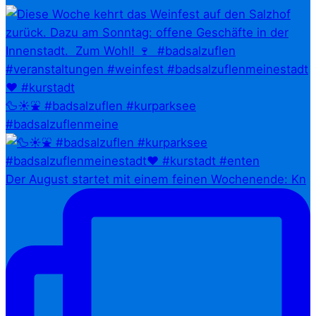
🦆☀️⛲ #badsalzuflen #kurparksee
#badsalzuflenmeine
Der August startet mit einem feinen Wochenende: Kn