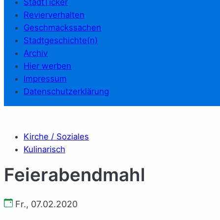
StadtTicker
Revierverhalten
Geschmackssachen
Stadtgeschichte(n)
Archiv
Hier werben
Impressum
Datenschutzerklärung
Kirche / Soziales
Kulinarisch
Feierabendmahl
Fr., 07.02.2020