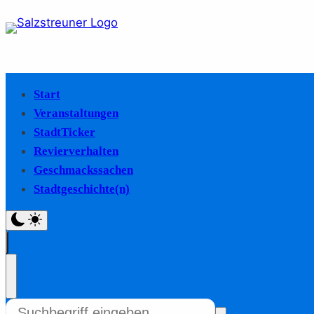
Start
Veranstaltungen
StadtTicker
Revierverhalten
Geschmackssachen
Stadtgeschichte(n)