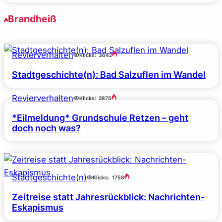
Brandheiß
Revierverhalten
Klicks:
3642
Stadtgeschichte(n): Bad Salzuflen im Wandel
Revierverhalten
Klicks:
2875
*Eilmeldung* Grundschule Retzen – geht
doch noch was?
Stadtgeschichte(n)
Klicks:
1758
Zeitreise statt Jahresrückblick: Nachrichten-
Eskapismus