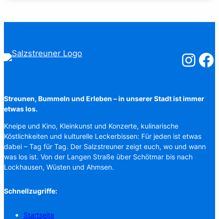
Salzstreuner
Salzst
Streunen, Bummeln und Erleben – in unserer Stadt ist immer
etwas los.
Kneipe und Kino, Kleinkunst und Konzerte, kulinarische
Köstlichkeiten und kulturelle Leckerbissen: Für jeden ist etwas
dabei – Tag für Tag. Der Salzstreuner zeigt euch, wo und wann
was los ist. Von der Langen Straße über Schötmar bis nach
Lockhausen, Wüsten und Ahmsen.
Schnellzugriffe:
Startseite