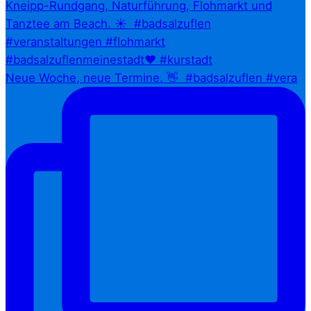
Neue Woche, neue Termine. 👋⁠ ⁠ #badsalzuflen #vera