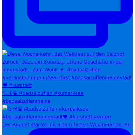
🦆☀️⛲ #badsalzuflen #kurparksee
#badsalzuflenmeine
Der August startet mit einem feinen Wochenende: Kn