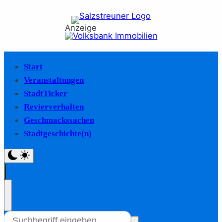
Anzeige
Start
Veranstaltungen
StadtTicker
Revierverhalten
Geschmackssachen
Stadtgeschichte(n)