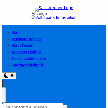
Anzeige
Start
Veranstaltungen
StadtTicker
Revierverhalten
Geschmackssachen
Stadtgeschichte(n)