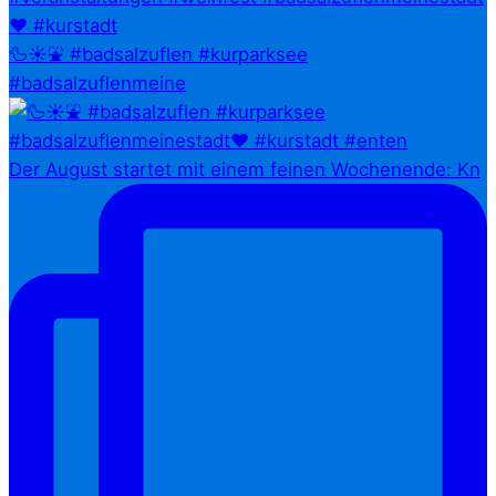
🦆☀️⛲ #badsalzuflen #kurparksee
#badsalzuflenmeine
Der August startet mit einem feinen Wochenende: Kn