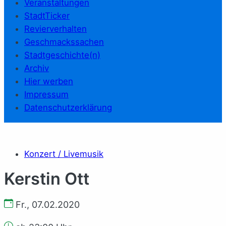
Veranstaltungen
StadtTicker
Revierverhalten
Geschmackssachen
Stadtgeschichte(n)
Archiv
Hier werben
Impressum
Datenschutzerklärung
Konzert / Livemusik
Kerstin Ott
Fr., 07.02.2020