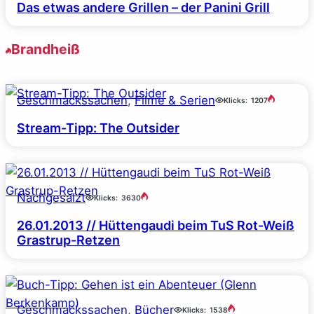
Das etwas andere Grillen – der Panini Grill
Brandheiß
Geschmackssachen
, 
Filme & Serien
Klicks:
1207
Stream-Tipp: The Outsider
Nachgesalzt
Klicks:
3630
26.01.2013 // Hüttengaudi beim TuS Rot-Weiß
Grastrup-Retzen
Geschmackssachen
, 
Bücher
Klicks:
1538