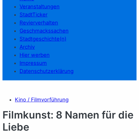
Veranstaltungen
StadtTicker
Revierverhalten
Geschmackssachen
Stadtgeschichte(n)
Archiv
Hier werben
Impressum
Datenschutzerklärung
Kino / Filmvorführung
Filmkunst: 8 Namen für die
Liebe