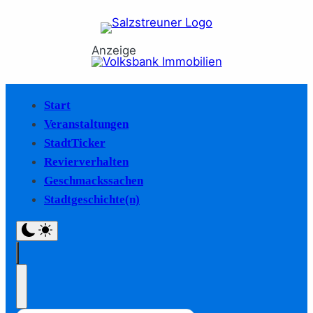
Anzeige
Start
Veranstaltungen
StadtTicker
Revierverhalten
Geschmackssachen
Stadtgeschichte(n)