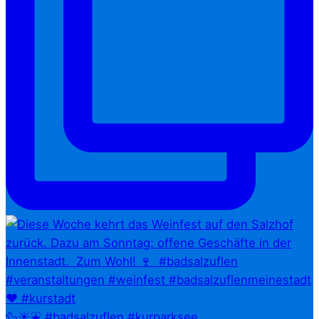
🦆☀️⛲ #badsalzuflen #kurparksee