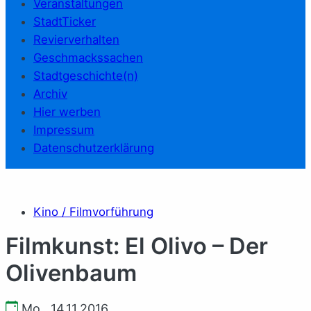
Veranstaltungen
StadtTicker
Revierverhalten
Geschmackssachen
Stadtgeschichte(n)
Archiv
Hier werben
Impressum
Datenschutzerklärung
Kino / Filmvorführung
Filmkunst: El Olivo – Der
Olivenbaum
Mo., 14.11.2016