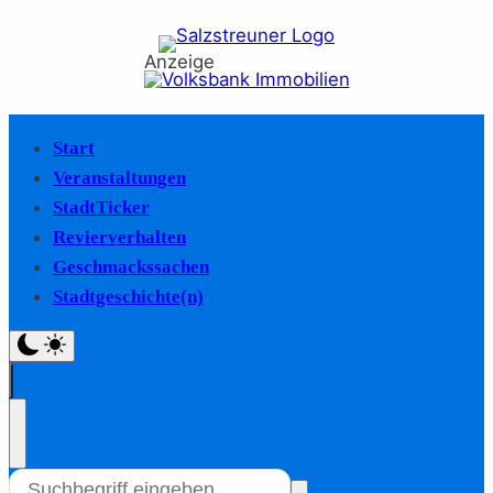
Anzeige
Start
Veranstaltungen
StadtTicker
Revierverhalten
Geschmackssachen
Stadtgeschichte(n)