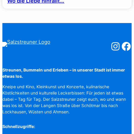
Wo die Liebe hinfällt…
Salzstreuner
Salzst
Streunen, Bummeln und Erleben – in unserer Stadt ist immer
etwas los.
Kneipe und Kino, Kleinkunst und Konzerte, kulinarische
Köstlichkeiten und kulturelle Leckerbissen: Für jeden ist etwas
dabei – Tag für Tag. Der Salzstreuner zeigt euch, wo und wann
was los ist. Von der Langen Straße über Schötmar bis nach
Lockhausen, Wüsten und Ahmsen.
Schnellzugriffe: