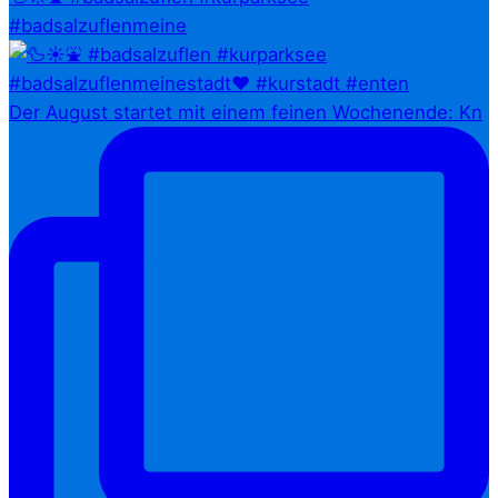
#badsalzuflenmeine
Der August startet mit einem feinen Wochenende: Kn