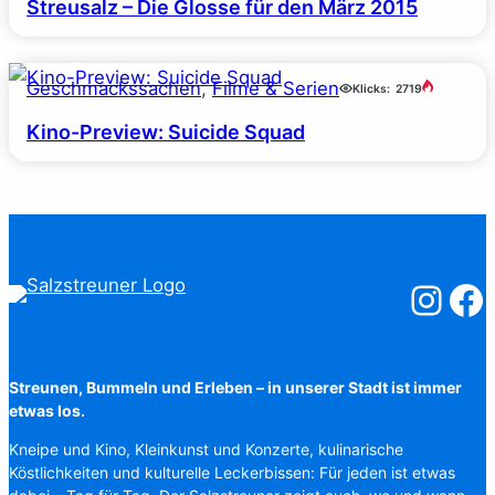
Streusalz – Die Glosse für den März 2015
Geschmackssachen
, 
Filme & Serien
Klicks:
2719
Kino-Preview: Suicide Squad
Salzstreuner
Salzst
Streunen, Bummeln und Erleben – in unserer Stadt ist immer
etwas los.
Kneipe und Kino, Kleinkunst und Konzerte, kulinarische
Köstlichkeiten und kulturelle Leckerbissen: Für jeden ist etwas