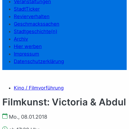
Veranstaltungen
StadtTicker
Revierverhalten
Geschmackssachen
Stadtgeschichte(n)
Archiv
Hier werben
Impressum
Datenschutzerklärung
Kino / Filmvorführung
Filmkunst: Victoria & Abdul
Mo., 08.01.2018