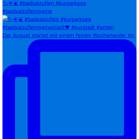
🦆☀️⛲ #badsalzuflen #kurparksee
#badsalzuflenmeine
Der August startet mit einem feinen Wochenende: Kn