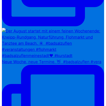
Neue Woche, neue Termine. 👋⁠ ⁠ #badsalzuflen #vera