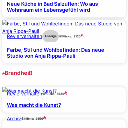
Neue Küche in Bad Salzuflen: Wo aus
Wohnraum ein Lebensgefühl wird
Revierverhalten
Anzeige
Klicks:
3120
Farbe, Stil und Wohlbefinden: Das neue
Studio von Anja Rippa-Pauli
Brandheiß
Revierverhalten
Klicks:
1539
Was macht die Kunst?
Archiv
Klicks:
2456