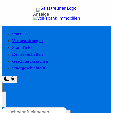
Anzeige
Start
Veranstaltungen
StadtTicker
Revierverhalten
Geschmackssachen
Stadtgeschichte(n)