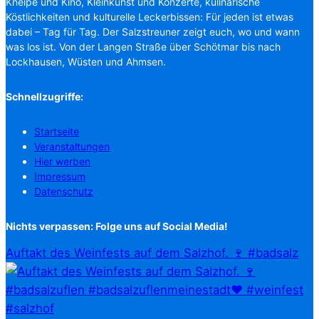
Kneipe und Kino, Kleinkunst und Konzerte, kulinarische
Köstlichkeiten und kulturelle Leckerbissen: Für jeden ist etwas
dabei – Tag für Tag. Der Salzstreuner zeigt euch, wo und wann
was los ist. Von der Langen Straße über Schötmar bis nach
Lockhausen, Wüsten und Ahmsen.
Schnellzugriffe:
Startseite
Veranstaltungen
Hier werben
Impressum
Datenschutz
Nichts verpassen: Folge uns auf Social Media!
Auftakt des Weinfests auf dem Salzhof. 🍷 #badsalz