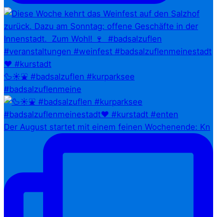
🦆☀️⛲ #badsalzuflen #kurparksee
#badsalzuflenmeine
Der August startet mit einem feinen Wochenende: Kn