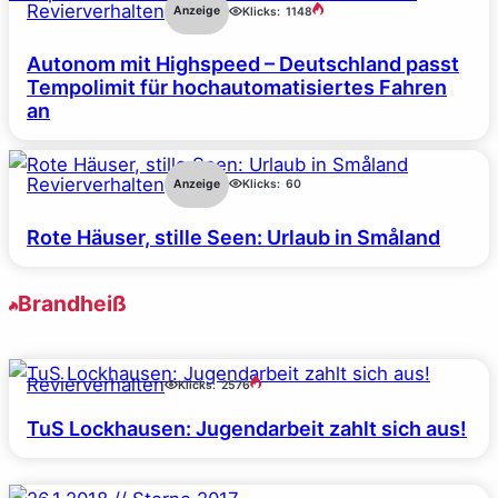
Revierverhalten
Anzeige
Klicks:
1148
Autonom mit Highspeed – Deutschland passt
Tempolimit für hochautomatisiertes Fahren
an
Revierverhalten
Anzeige
Klicks:
60
Rote Häuser, stille Seen: Urlaub in Småland
Brandheiß
Revierverhalten
Klicks:
2576
TuS Lockhausen: Jugendarbeit zahlt sich aus!