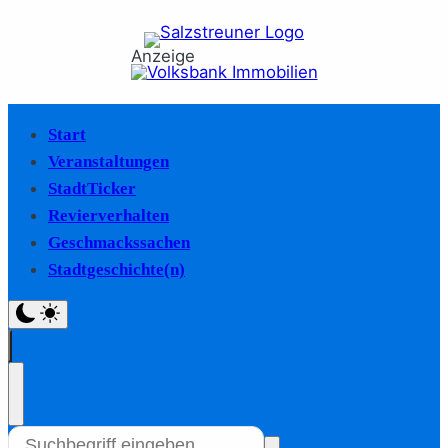
Anzeige
Start
Veranstaltungen
StadtTicker
Revierverhalten
Geschmackssachen
Stadtgeschichte(n)