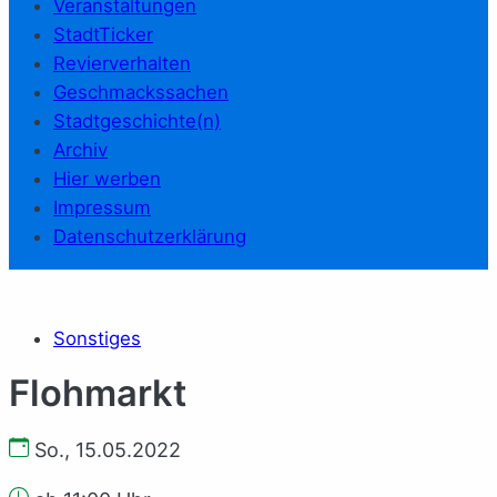
Veranstaltungen
StadtTicker
Revierverhalten
Geschmackssachen
Stadtgeschichte(n)
Archiv
Hier werben
Impressum
Datenschutzerklärung
Sonstiges
Flohmarkt
So., 15.05.2022