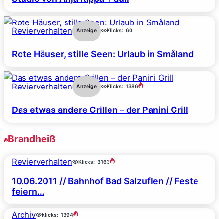
Revierverhalten
Anzeige
Klicks:
60
Rote Häuser, stille Seen: Urlaub in Småland
Revierverhalten
Anzeige
Klicks:
1386
Das etwas andere Grillen – der Panini Grill
Brandheiß
Revierverhalten
Klicks:
3163
10.06.2011 // Bahnhof Bad Salzuflen // Feste
feiern…
Archiv
Klicks:
1394