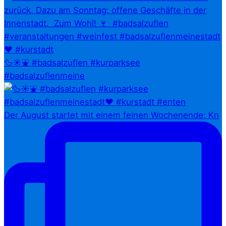
🦆☀️⛲ #badsalzuflen #kurparksee
#badsalzuflenmeine
Der August startet mit einem feinen Wochenende: Kn