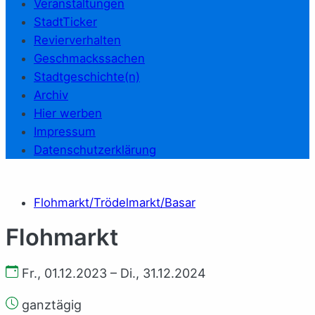
Veranstaltungen
StadtTicker
Revierverhalten
Geschmackssachen
Stadtgeschichte(n)
Archiv
Hier werben
Impressum
Datenschutzerklärung
Flohmarkt/Trödelmarkt/Basar
Flohmarkt
Fr., 01.12.2023 – Di., 31.12.2024
ganztägig