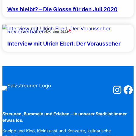
Was bleibt? – Die Glosse für den Juli 2020
Revierverhalten
Klicks:
2923
Interview mit Ulrich Eberl: Der Vorausseher
Salzstreuner
Salzst
Streunen, Bummeln und Erleben – in unserer Stadt ist immer
etwas los.
Kneipe und Kino, Kleinkunst und Konzerte, kulinarische