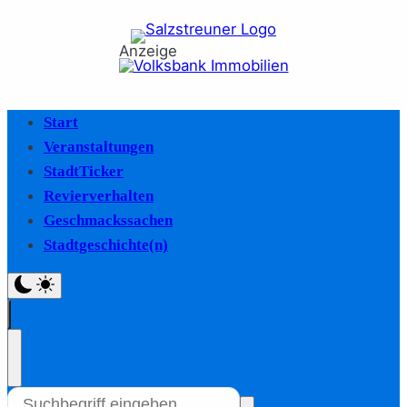
Anzeige
Start
Veranstaltungen
StadtTicker
Revierverhalten
Geschmackssachen
Stadtgeschichte(n)