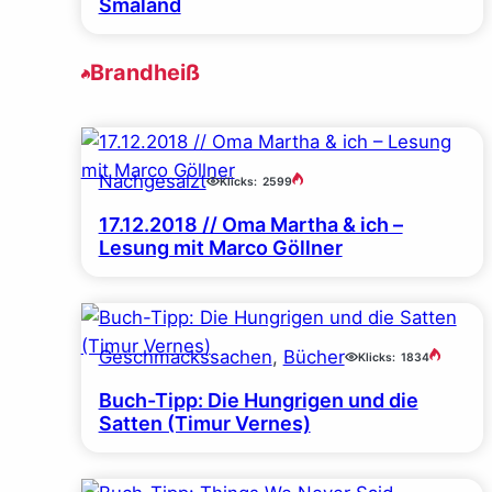
Småland
Brandheiß
Nachgesalzt
Klicks:
2599
17.12.2018 // Oma Martha & ich –
Lesung mit Marco Göllner
Geschmackssachen
, 
Bücher
Klicks:
1834
Buch-Tipp: Die Hungrigen und die
Satten (Timur Vernes)