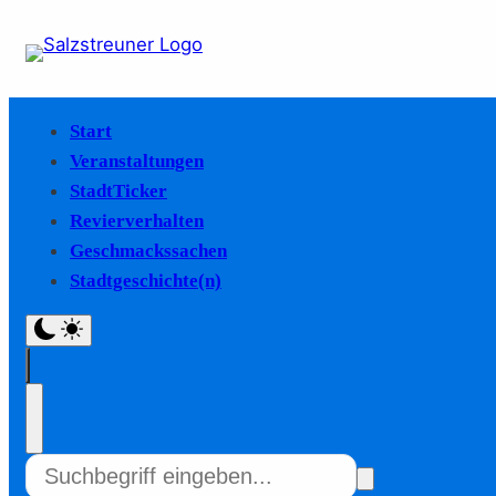
Start
Veranstaltungen
StadtTicker
Revierverhalten
Geschmackssachen
Stadtgeschichte(n)