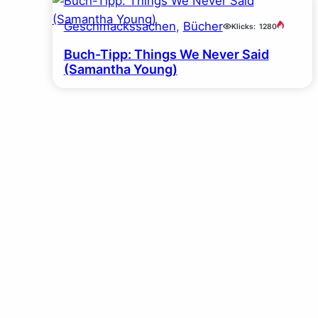
Geschmackssachen
, 
Bücher
Klicks:
1280
Buch-Tipp: Things We Never Said
(Samantha Young)