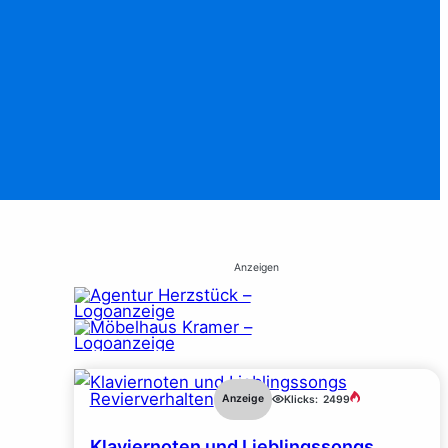
Anzeigen
Revierverhalten
Anzeige
Klicks:
2499
Klaviernoten und Lieblingssongs