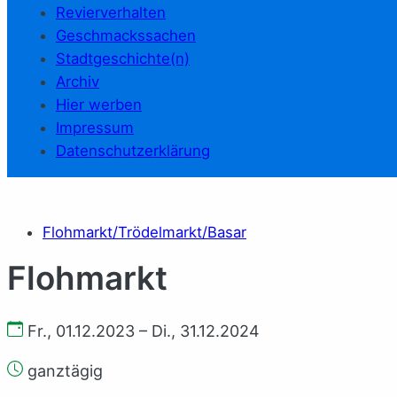
Revierverhalten
Geschmackssachen
Stadtgeschichte(n)
Archiv
Hier werben
Impressum
Datenschutzerklärung
Flohmarkt/Trödelmarkt/Basar
Flohmarkt
Fr., 01.12.2023 – Di., 31.12.2024
ganztägig