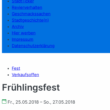
StadtTicker
Revierverhalten
Geschmackssachen
Stadtgeschichte(n)
Archiv
Hier werben
Impressum
Datenschutzerklärung
Fest
Verkaufsoffen
Frühlingsfest
Fr., 25.05.2018 – So., 27.05.2018