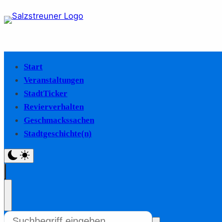
Start
Veranstaltungen
StadtTicker
Revierverhalten
Geschmackssachen
Stadtgeschichte(n)