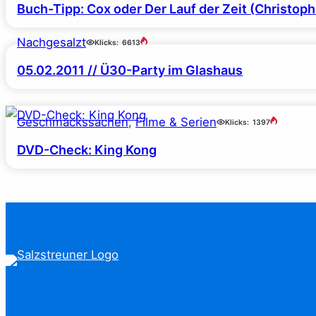
Buch-Tipp: Cox oder Der Lauf der Zeit (Christop
Nachgesalzt
Klicks:
6613
05.02.2011 // Ü30-Party im Glashaus
Geschmackssachen
, 
Filme & Serien
Klicks:
1397
DVD-Check: King Kong