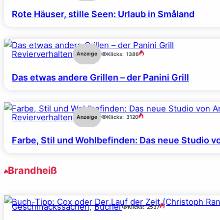
Rote Häuser, stille Seen: Urlaub in Småland
Revierverhalten
Anzeige
Klicks:
1386
Das etwas andere Grillen – der Panini Grill
Revierverhalten
Anzeige
Klicks:
3120
Farbe, Stil und Wohlbefinden: Das neue Studio v
Brandheiß
Geschmackssachen
, 
Bücher
Klicks:
2537