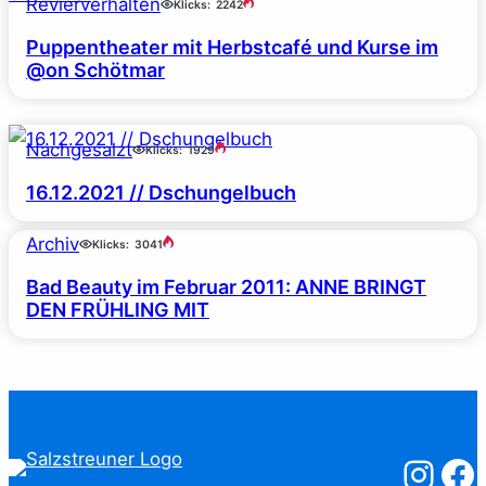
Revierverhalten
Klicks:
2242
Puppentheater mit Herbstcafé und Kurse im
@on Schötmar
Nachgesalzt
Klicks:
1929
16.12.2021 // Dschungelbuch
Archiv
Klicks:
3041
Bad Beauty im Februar 2011: ANNE BRINGT
DEN FRÜHLING MIT
Salzstreuner
Salzst