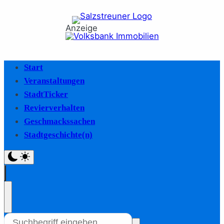
Anzeige
Start
Veranstaltungen
StadtTicker
Revierverhalten
Geschmackssachen
Stadtgeschichte(n)