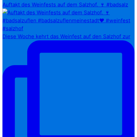
Auftakt des Weinfests auf dem Salzhof. 🍷 #badsalz
Diese Woche kehrt das Weinfest auf den Salzhof zur