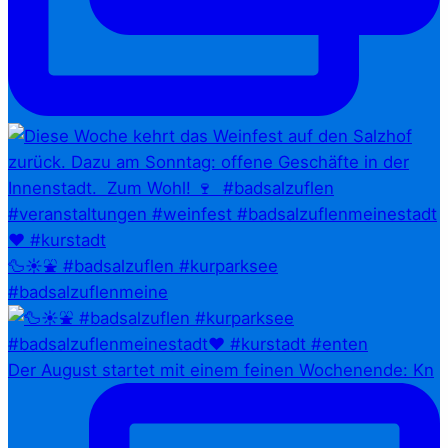
🦆☀️⛲ #badsalzuflen #kurparksee
#badsalzuflenmeine
Der August startet mit einem feinen Wochenende: Kn