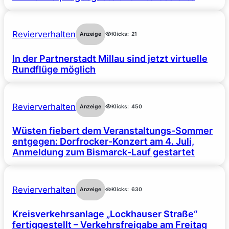
Revierverhalten
Anzeige
Klicks:
21
In der Partnerstadt Millau sind jetzt virtuelle
Rundflüge möglich
Revierverhalten
Anzeige
Klicks:
450
Wüsten fiebert dem Veranstaltungs-Sommer
entgegen: Dorfrocker-Konzert am 4. Juli,
Anmeldung zum Bismarck-Lauf gestartet
Revierverhalten
Anzeige
Klicks:
630
Kreisverkehrsanlage „Lockhauser Straße“
fertiggestellt – Verkehrsfreigabe am Freitag