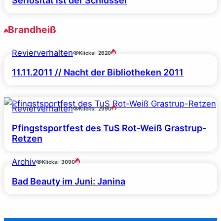
Seriosität ist der Schlüssel
Brandheiß
Revierverhalten
Klicks:
2620
11.11.2011 // Nacht der Bibliotheken 2011
Revierverhalten
Klicks:
2990
Pfingstsportfest des TuS Rot-Weiß Grastrup-
Retzen
Archiv
Klicks:
3090
Bad Beauty im Juni: Janina