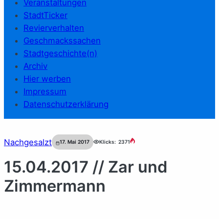
Veranstaltungen
StadtTicker
Revierverhalten
Geschmackssachen
Stadtgeschichte(n)
Archiv
Hier werben
Impressum
Datenschutzerklärung
Nachgesalzt
17. Mai 2017
Klicks:
2371
15.04.2017 // Zar und
Zimmermann