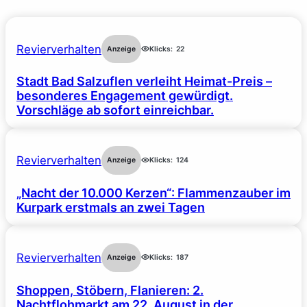
Revierverhalten
Anzeige
Klicks:
22
Stadt Bad Salzuflen verleiht Heimat-Preis –
besonderes Engagement gewürdigt.
Vorschläge ab sofort einreichbar.
Revierverhalten
Anzeige
Klicks:
124
„Nacht der 10.000 Kerzen“: Flammenzauber im
Kurpark erstmals an zwei Tagen
Revierverhalten
Anzeige
Klicks:
187
Shoppen, Stöbern, Flanieren: 2.
Nachtflohmarkt am 22. August in der