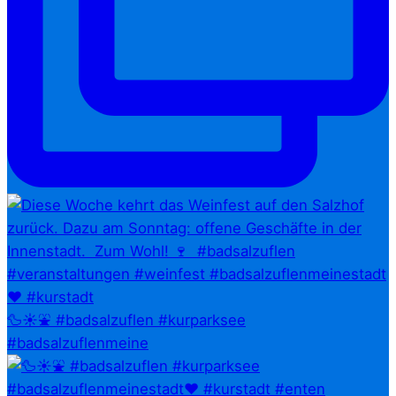
🦆☀️⛲ #badsalzuflen #kurparksee
#badsalzuflenmeine