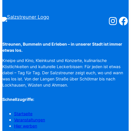
Salzstreuner
Salzst
Streunen, Bummeln und Erleben – in unserer Stadt ist immer
etwas los.
Kneipe und Kino, Kleinkunst und Konzerte, kulinarische
Köstlichkeiten und kulturelle Leckerbissen: Für jeden ist etwas
dabei – Tag für Tag. Der Salzstreuner zeigt euch, wo und wann
was los ist. Von der Langen Straße über Schötmar bis nach
Lockhausen, Wüsten und Ahmsen.
Schnellzugriffe:
Startseite
Veranstaltungen
Hier werben