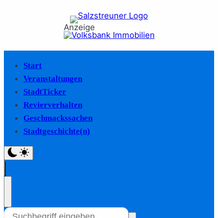
Anzeige
Start
Veranstaltungen
StadtTicker
Revierverhalten
Geschmackssachen
Stadtgeschichte(n)