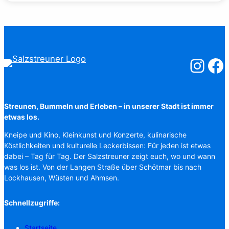
Salzstreuner
Salzst
Streunen, Bummeln und Erleben – in unserer Stadt ist immer
etwas los.
Kneipe und Kino, Kleinkunst und Konzerte, kulinarische
Köstlichkeiten und kulturelle Leckerbissen: Für jeden ist etwas
dabei – Tag für Tag. Der Salzstreuner zeigt euch, wo und wann
was los ist. Von der Langen Straße über Schötmar bis nach
Lockhausen, Wüsten und Ahmsen.
Schnellzugriffe:
Startseite