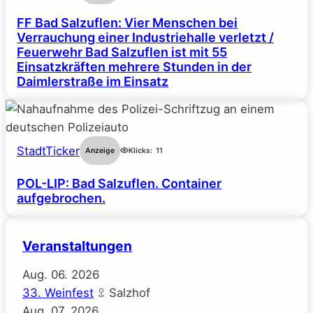
FF Bad Salzuflen: Vier Menschen bei
Verrauchung einer Industriehalle verletzt /
Feuerwehr Bad Salzuflen ist mit 55
Einsatzkräften mehrere Stunden in der
Daimlerstraße im Einsatz
StadtTicker
Anzeige
Klicks:
11
POL-LIP: Bad Salzuflen. Container
aufgebrochen.
Veranstaltungen
Aug.
06.
2026
33. Weinfest
Salzhof
Aug.
07.
2026