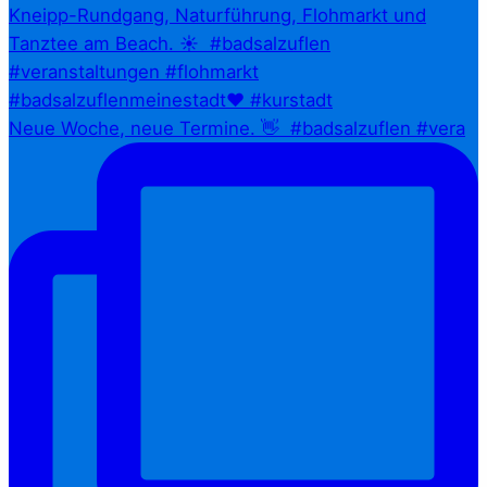
Neue Woche, neue Termine. 👋⁠ ⁠ #badsalzuflen #vera