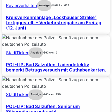
Revierverhalten
Anzeige
Klicks:
628
Kreisverkehrsanlage „Lockhauser Straße“
fertiggestellt – Verkehrsfreigabe am Freitag
(12. Juni)
StadtTicker
Anzeige
Klicks:
2
POL-LIP: Bad Salzuflen. Ladendetektiv
bemerkt Betrugsversuch mit Guthabenkarten.
StadtTicker
Anzeige
Klicks:
250
POL-LIP: Bad Salzuflen. Senior um
Silbermünzen gebracht.