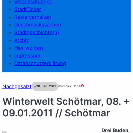
Veranstaltungen
StadtTicker
Revierverhalten
Geschmackssachen
Stadtgeschichte(n)
Archiv
Hier werben
Impressum
Datenschutzerklärung
Nachgesalzt
20. Jan. 2011
Klicks:
2184
Winterwelt Schötmar, 08. +
09.01.2011 // Schötmar
Drei Buden,