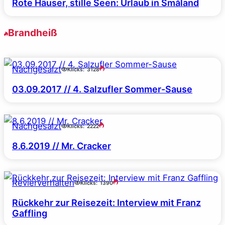
Rote Häuser, stille Seen: Urlaub in Småland
Brandheiß
Nachgesalzt
Klicks:
3128
03.09.2017 // 4. Salzufler Sommer-Sause
Nachgesalzt
Klicks:
2222
8.6.2019 // Mr. Cracker
Revierverhalten
Klicks:
1390
Rückkehr zur Reisezeit: Interview mit Franz
Gaffling