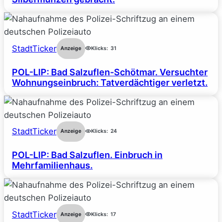
StadtTicker
Anzeige
Klicks:
31
POL-LIP: Bad Salzuflen-Schötmar. Versuchter
Wohnungseinbruch: Tatverdächtiger verletzt.
StadtTicker
Anzeige
Klicks:
24
POL-LIP: Bad Salzuflen. Einbruch in
Mehrfamilienhaus.
StadtTicker
Anzeige
Klicks:
17