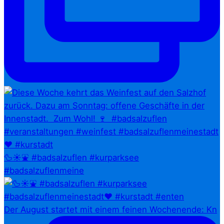
🦆☀️⛲ #badsalzuflen #kurparksee
#badsalzuflenmeine
Der August startet mit einem feinen Wochenende: Kn