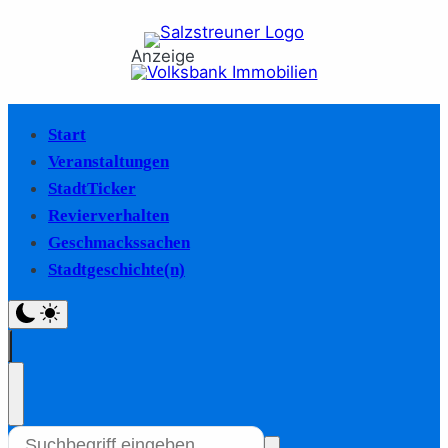
Anzeige
Start
Veranstaltungen
StadtTicker
Revierverhalten
Geschmackssachen
Stadtgeschichte(n)