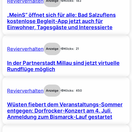
Revierverhalten
Anzeige
Klicks:
183
„MeinS“ öffnet sich für alle: Bad Salzuflens
kostenlose Begleit-App jetzt auch für
Einwohner, Tagesgäste und Interessierte
Revierverhalten
Anzeige
Klicks:
21
In der Partnerstadt Millau sind jetzt virtuelle
Rundflüge möglich
Revierverhalten
Anzeige
Klicks:
450
Wüsten fiebert dem Veranstaltungs-Sommer
entgegen: Dorfrocker-Konzert am 4. Juli,
Anmeldung zum Bismarck-Lauf gestartet