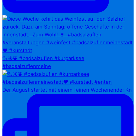
🦆☀️⛲ #badsalzuflen #kurparksee
#badsalzuflenmeine
Der August startet mit einem feinen Wochenende: Kn