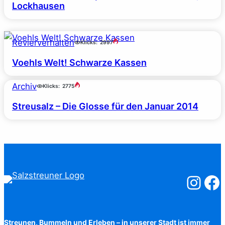
Lockhausen
Revierverhalten
Klicks:
2997
Voehls Welt! Schwarze Kassen
Archiv
Klicks:
2775
Streusalz – Die Glosse für den Januar 2014
Salzstreuner
Salzst
Streunen, Bummeln und Erleben – in unserer Stadt ist immer