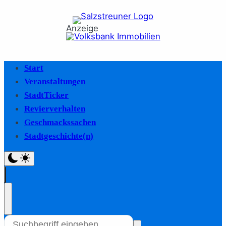
Anzeige
Start
Veranstaltungen
StadtTicker
Revierverhalten
Geschmackssachen
Stadtgeschichte(n)