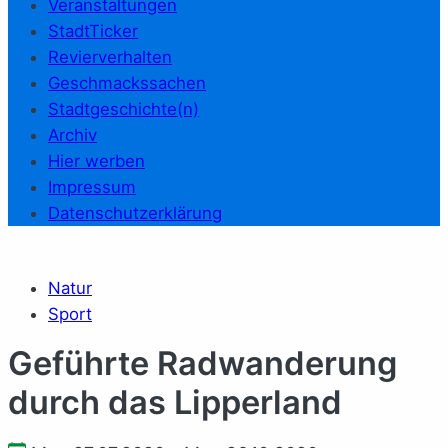
Veranstaltungen
StadtTicker
Revierverhalten
Geschmackssachen
Stadtgeschichte(n)
Archiv
Hier werben
Impressum
Datenschutzerklärung
Natur
Sport
Ge­führ­te Rad­wan­de­rung
durch das Lip­per­land