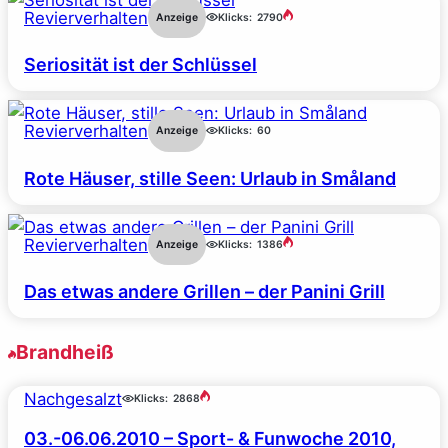
Revierverhalten
Anzeige
Klicks:
2790
Seriosität ist der Schlüssel
Revierverhalten
Anzeige
Klicks:
60
Rote Häuser, stille Seen: Urlaub in Småland
Revierverhalten
Anzeige
Klicks:
1386
Das etwas andere Grillen – der Panini Grill
Brandheiß
Nachgesalzt
Klicks:
2868
03.-06.06.2010 – Sport- & Funwoche 2010,