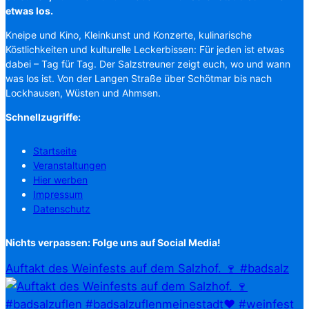
etwas los.
Kneipe und Kino, Kleinkunst und Konzerte, kulinarische
Köstlichkeiten und kulturelle Leckerbissen: Für jeden ist etwas
dabei – Tag für Tag. Der Salzstreuner zeigt euch, wo und wann
was los ist. Von der Langen Straße über Schötmar bis nach
Lockhausen, Wüsten und Ahmsen.
Schnellzugriffe:
Startseite
Veranstaltungen
Hier werben
Impressum
Datenschutz
Nichts verpassen: Folge uns auf Social Media!
Auftakt des Weinfests auf dem Salzhof. 🍷 #badsalz