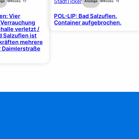
StadtTicker
ige
Klicks:
17
Anzeige
Klicks:
11
en: Vier
POL-LIP: Bad Salzuflen.
 Verrauchung
Container aufgebrochen.
halle verletzt /
 Salzuflen ist
zkräften mehrere
r Daimlerstraße