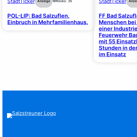
StadtTicker
StadtTicker
Anzeige
Klicks:
25
Anze
POL-LIP: Bad Salzuflen.
FF Bad Salzufl
Einbruch in Mehrfamilienhaus.
Menschen bei
einer Industrie
Feuerwehr Bad
mit 55 Einsat
Stunden in de
im Einsatz