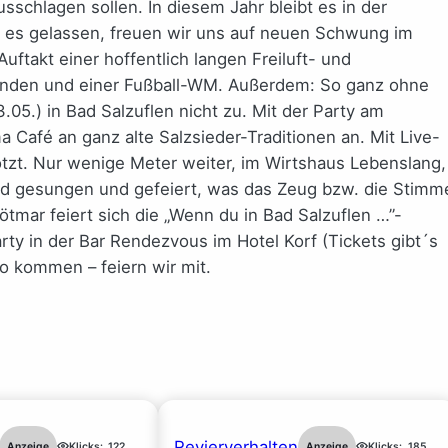
schlagen sollen. In diesem Jahr bleibt es in der
 es gelassen, freuen wir uns auf neuen Schwung im
ftakt einer hoffentlich langen Freiluft- und
enden und einer Fußball-WM. Außerdem: So ganz ohne
5.) in Bad Salzuflen nicht zu. Mit der Party am
afé an ganz alte Salzsieder-Traditionen an. Mit Live-
zt. Nur wenige Meter weiter, im Wirtshaus Lebenslang,
 wird gesungen und gefeiert, was das Zeug bzw. die Stimm
ötmar feiert sich die „Wenn du in Bad Salzuflen …”-
ty in der Bar Rendezvous im Hotel Korf (Tickets gibt´s
o kommen – feiern wir mit.
Revierverhalten
Anzeige
Klicks:
122
Anzeige
Klicks:
185