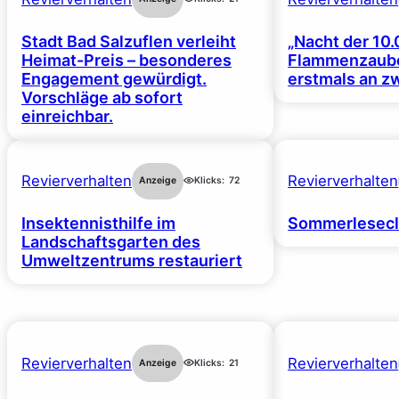
Stadt Bad Salzuflen verleiht
„Nacht der 10.
Heimat-Preis – besonderes
Flammenzaube
Engagement gewürdigt.
erstmals an z
Vorschläge ab sofort
einreichbar.
Revierverhalten
Revierverhalten
Anzeige
Klicks:
72
Insektennisthilfe im
Sommerlesecl
Landschaftsgarten des
Umweltzentrums restauriert
Revierverhalten
Revierverhalten
Anzeige
Klicks:
21