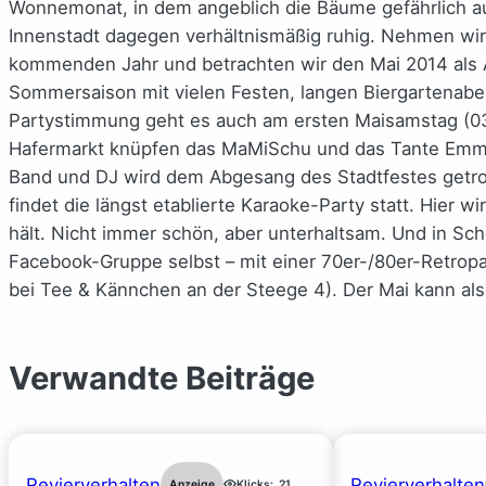
Wonnemonat, in dem angeblich die Bäume gefährlich aus
Innenstadt dagegen verhältnismäßig ruhig. Nehmen wir
kommenden Jahr und betrachten wir den Mai 2014 als Au
Sommersaison mit vielen Festen, langen Biergartenab
Partystimmung geht es auch am ersten Maisamstag (03.0
Hafermarkt knüpfen das MaMiSchu und das Tante Emma C
Band und DJ wird dem Abgesang des Stadtfestes getrot
findet die längst etablierte Karaoke-Party statt. Hier
hält. Nicht immer schön, aber unterhaltsam. Und in Sch
Facebook-Gruppe selbst – mit einer 70er-/80er-Retropar
bei Tee & Kännchen an der Steege 4). Der Mai kann als
Verwandte Beiträge
Revierverhalten
Revierverhalten
Anzeige
Klicks:
21