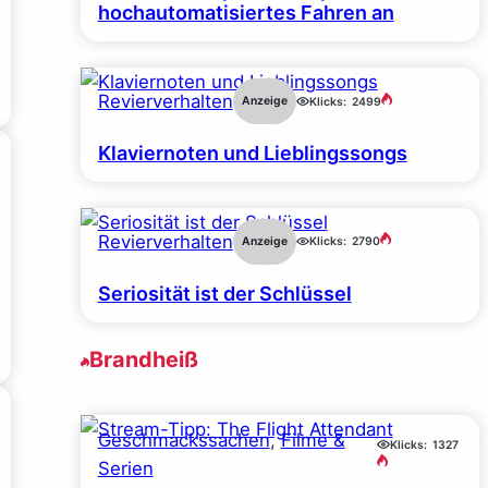
hochautomatisiertes Fahren an
Revierverhalten
Anzeige
Klicks:
2499
Klaviernoten und Lieblingssongs
Revierverhalten
Anzeige
Klicks:
2790
Seriosität ist der Schlüssel
Brandheiß
Geschmackssachen
, 
Filme &
Klicks:
1327
Serien