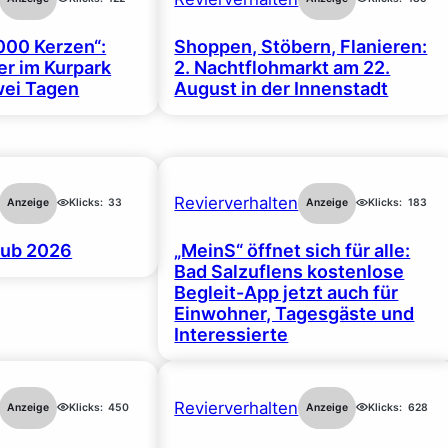
000 Kerzen“:
Shoppen, Stöbern, Flanieren:
r im Kurpark
2. Nachtflohmarkt am 22.
wei Tagen
August in der Innenstadt
Revierverhalten
Anzeige
Klicks:
33
Anzeige
Klicks:
183
ub 2026
„MeinS“ öffnet sich für alle:
Bad Salzuflens kostenlose
Begleit-App jetzt auch für
Einwohner, Tagesgäste und
Interessierte
Revierverhalten
Anzeige
Klicks:
450
Anzeige
Klicks:
628