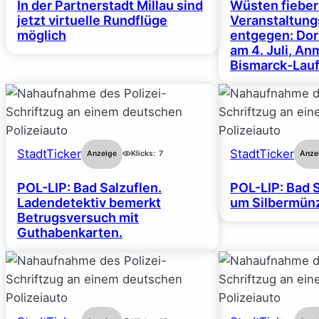
In der Partnerstadt Millau sind
Wüsten fiebe
jetzt virtuelle Rundflüge
Veranstaltun
möglich
entgegen: Dor
am 4. Juli, A
Bismarck-Lauf
StadtTicker
StadtTicker
Anzeige
Klicks:
7
Anze
POL-LIP: Bad Salzuflen.
POL-LIP: Bad S
Ladendetektiv bemerkt
um Silbermünz
Betrugsversuch mit
Guthabenkarten.