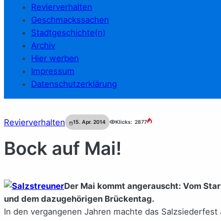
Revierverhalten
Geschmackssachen
Stadtgeschichte(n)
Archiv
Hier werben
Impressum
Datenschutzerklärung
Revierverhalten
15. Apr. 2014
Klicks:
2877
Bock auf Mai!
Der Mai kommt angerauscht: Vom Start 
und dem dazugehörigen Brückentag.
In den vergangenen Jahren machte das Salzsiederfes