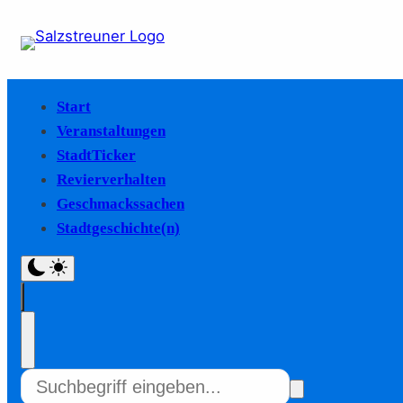
Start
Veranstaltungen
StadtTicker
Revierverhalten
Geschmackssachen
Stadtgeschichte(n)