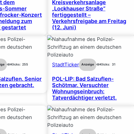
rt dem
Kreisverkehrsanlage
gs-Sommer
„Lockhauser Straße“
frocker-Konzert
fertiggestellt –
nmeldung zum
Verkehrsfreigabe am Freitag
 gestartet
(12. Juni)
StadtTicker
ige
Klicks:
255
Anzeige
Klicks:
31
alzuflen. Senior
POL-LIP: Bad Salzuflen-
en gebracht.
Schötmar. Versuchter
Wohnungseinbruch:
Tatverdächtiger verletzt.