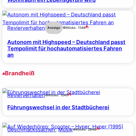
Revierverhalten
Anzeige
Klicks:
1148
Autonom mit Highspeed – Deutschland passt
Tempolimit für hochautomatisiertes Fahren
an
Brandheiß
Revierverhalten
Klicks:
1240
Führungswechsel in der Stadtbücherei
Geschmackssachen
, 
Musik
Klicks:
2948