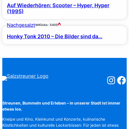
Auf Wiederhören: Scooter – Hyper, Hyper
(1995)
Nachgesalzt
Klicks:
5405
Honky Tonk 2010 – Die Bilder sind da…
Salzstreuner
Salzst
Streunen, Bummeln und Erleben – in unserer Stadt ist immer
etwas los.
Kneipe und Kino, Kleinkunst und Konzerte, kulinarische
Köstlichkeiten und kulturelle Leckerbissen: Für jeden ist etwas