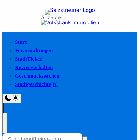
Anzeige
Start
Veranstaltungen
StadtTicker
Revierverhalten
Geschmackssachen
Stadtgeschichte(n)