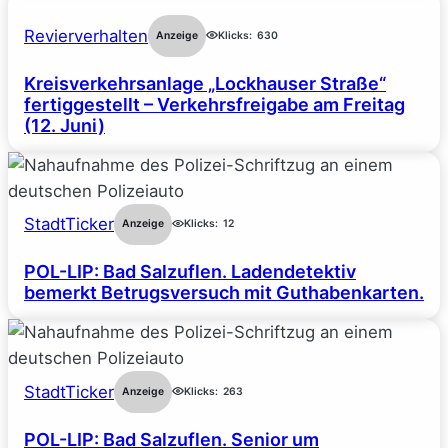
Revierverhalten
Anzeige
Klicks:
630
Kreisverkehrsanlage „Lockhauser Straße“
fertiggestellt – Verkehrsfreigabe am Freitag
(12. Juni)
StadtTicker
Anzeige
Klicks:
12
POL-LIP: Bad Salzuflen. Ladendetektiv
bemerkt Betrugsversuch mit Guthabenkarten.
StadtTicker
Anzeige
Klicks:
263
POL-LIP: Bad Salzuflen. Senior um