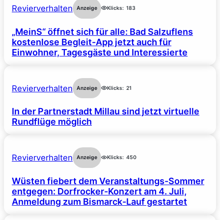
Revierverhalten
Anzeige
Klicks:
183
„MeinS“ öffnet sich für alle: Bad Salzuflens
kostenlose Begleit-App jetzt auch für
Einwohner, Tagesgäste und Interessierte
Revierverhalten
Anzeige
Klicks:
21
In der Partnerstadt Millau sind jetzt virtuelle
Rundflüge möglich
Revierverhalten
Anzeige
Klicks:
450
Wüsten fiebert dem Veranstaltungs-Sommer
entgegen: Dorfrocker-Konzert am 4. Juli,
Anmeldung zum Bismarck-Lauf gestartet