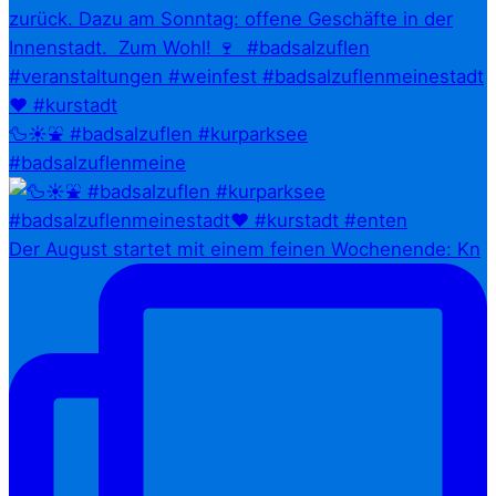
🦆☀️⛲ #badsalzuflen #kurparksee
#badsalzuflenmeine
Der August startet mit einem feinen Wochenende: Kn