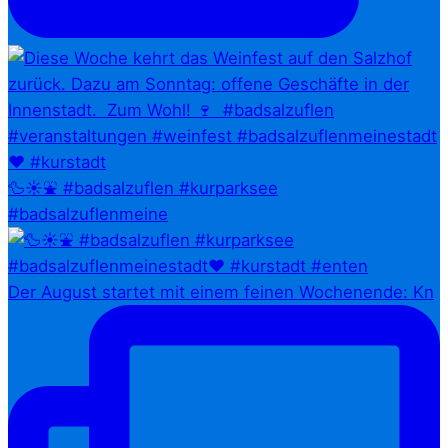
🦆☀️⛲ #badsalzuflen #kurparksee
#badsalzuflenmeine
Der August startet mit einem feinen Wochenende: Kn