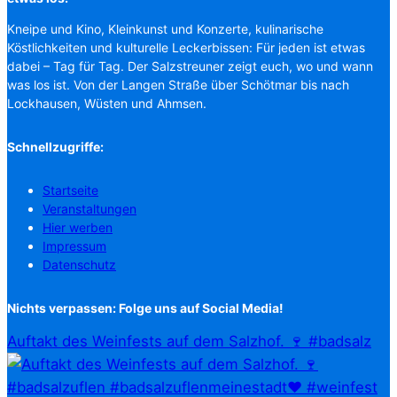
Kneipe und Kino, Kleinkunst und Konzerte, kulinarische
Köstlichkeiten und kulturelle Leckerbissen: Für jeden ist etwas
dabei – Tag für Tag. Der Salzstreuner zeigt euch, wo und wann
was los ist. Von der Langen Straße über Schötmar bis nach
Lockhausen, Wüsten und Ahmsen.
Schnellzugriffe:
Startseite
Veranstaltungen
Hier werben
Impressum
Datenschutz
Nichts verpassen: Folge uns auf Social Media!
Auftakt des Weinfests auf dem Salzhof. 🍷 #badsalz