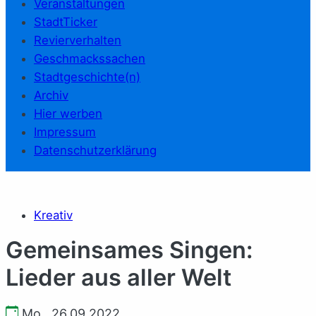
Veranstaltungen
StadtTicker
Revierverhalten
Geschmackssachen
Stadtgeschichte(n)
Archiv
Hier werben
Impressum
Datenschutzerklärung
Kreativ
Gemeinsames Singen:
Lieder aus aller Welt
Mo., 26.09.2022