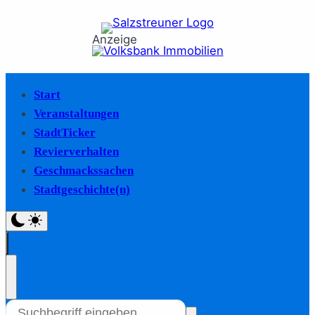
Anzeige
Start
Veranstaltungen
StadtTicker
Revierverhalten
Geschmackssachen
Stadtgeschichte(n)