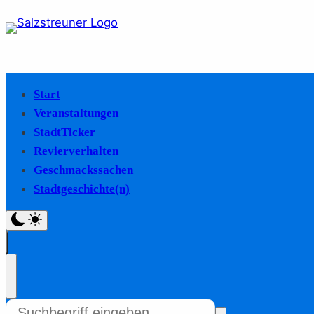
Start
Veranstaltungen
StadtTicker
Revierverhalten
Geschmackssachen
Stadtgeschichte(n)