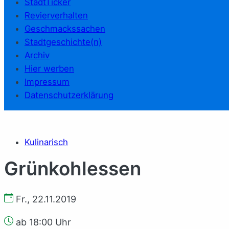
StadtTicker
Revierverhalten
Geschmackssachen
Stadtgeschichte(n)
Archiv
Hier werben
Impressum
Datenschutzerklärung
Kulinarisch
Grünkohlessen
Fr., 22.11.2019
ab 18:00 Uhr