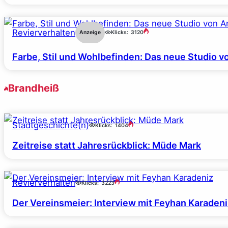
Revierverhalten
Anzeige
Klicks:
3120
Farbe, Stil und Wohlbefinden: Das neue Studio v
Brandheiß
Stadtgeschichte(n)
Klicks:
1404
Zeitreise statt Jahresrückblick: Müde Mark
Revierverhalten
Klicks:
3223
Der Vereinsmeier: Interview mit Feyhan Karadeni