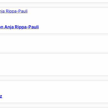
on Anja Rippa-Pauli
z