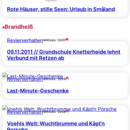
Rote Häuser, stille Seen: Urlaub in Småland
Brandheiß
Revierverhalten
Klicks:
3307
09.11.2011 // Grundschule Knetterheide lehnt
Verbund mit Retzen ab
Revierverhalten
Klicks:
2039
Last-Minute-Geschenke
Revierverhalten
Klicks:
2448
Voehls Welt: Wuchtbrumme und Käpt‘n
Porsche