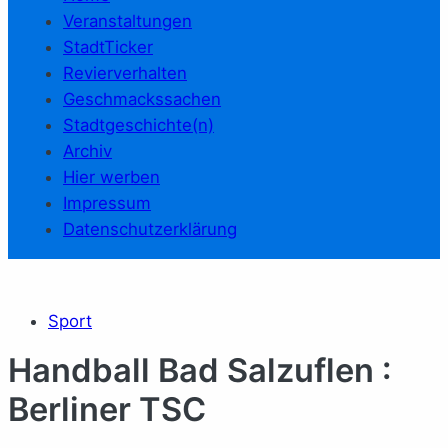
Veranstaltungen
StadtTicker
Revierverhalten
Geschmackssachen
Stadtgeschichte(n)
Archiv
Hier werben
Impressum
Datenschutzerklärung
Sport
Handball Bad Salzuflen :
Berliner TSC