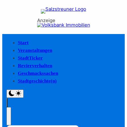
Anzeige
Start
Veranstaltungen
StadtTicker
Revierverhalten
Geschmackssachen
Stadtgeschichte(n)