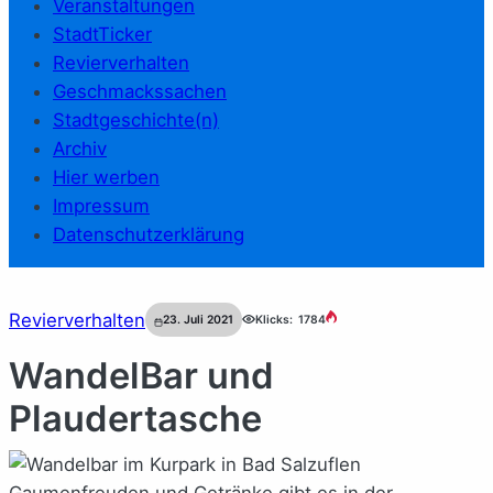
Veranstaltungen
StadtTicker
Revierverhalten
Geschmackssachen
Stadtgeschichte(n)
Archiv
Hier werben
Impressum
Datenschutzerklärung
Revierverhalten
23. Juli 2021
Klicks:
1784
WandelBar und
Plaudertasche
Gaumenfreuden und Getränke gibt es in der