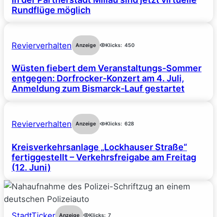
Rundflüge möglich
Revierverhalten
Anzeige
Klicks:
450
Wüsten fiebert dem Veranstaltungs-Sommer
entgegen: Dorfrocker-Konzert am 4. Juli,
Anmeldung zum Bismarck-Lauf gestartet
Revierverhalten
Anzeige
Klicks:
628
Kreisverkehrsanlage „Lockhauser Straße“
fertiggestellt – Verkehrsfreigabe am Freitag
(12. Juni)
StadtTicker
Anzeige
Klicks:
7