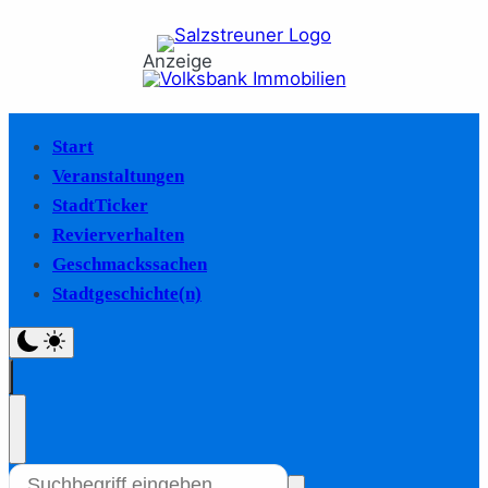
Anzeige
Start
Veranstaltungen
StadtTicker
Revierverhalten
Geschmackssachen
Stadtgeschichte(n)