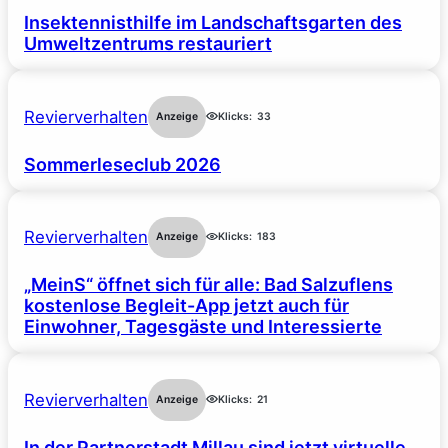
Insektennisthilfe im Landschaftsgarten des
Umweltzentrums restauriert
Revierverhalten
Anzeige
Klicks:
33
Sommerleseclub 2026
Revierverhalten
Anzeige
Klicks:
183
„MeinS“ öffnet sich für alle: Bad Salzuflens
kostenlose Begleit-App jetzt auch für
Einwohner, Tagesgäste und Interessierte
Revierverhalten
Anzeige
Klicks:
21
In der Partnerstadt Millau sind jetzt virtuelle