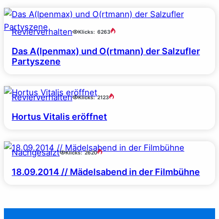
Revierverhalten
Klicks:
6263
Das A(lpenmax) und O(rtmann) der Salzufler
Partyszene
Revierverhalten
Klicks:
2123
Hortus Vitalis eröffnet
Nachgesalzt
Klicks:
2620
18.09.2014 // Mädelsabend in der Filmbühne