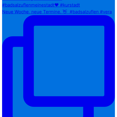
Neue Woche, neue Termine. 👋⁠ ⁠ #badsalzuflen #vera