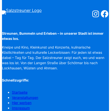
Salzstreuner
Salzst
Streunen, Bummeln und Erleben – in unserer Stadt ist immer
etwas los.
Kneipe und Kino, Kleinkunst und Konzerte, kulinarische
Köstlichkeiten und kulturelle Leckerbissen: Für jeden ist etwas
dabei – Tag für Tag. Der Salzstreuner zeigt euch, wo und wann
was los ist. Von der Langen Straße über Schötmar bis nach
Lockhausen, Wüsten und Ahmsen.
Schnellzugriffe:
Startseite
Veranstaltungen
Hier werben
Impressum