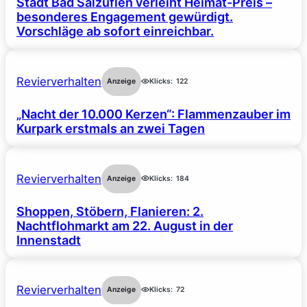
Stadt Bad Salzuflen verleiht Heimat-Preis –
besonderes Engagement gewürdigt.
Vorschläge ab sofort einreichbar.
Revierverhalten
Anzeige
Klicks:
122
„Nacht der 10.000 Kerzen“: Flammenzauber im
Kurpark erstmals an zwei Tagen
Revierverhalten
Anzeige
Klicks:
184
Shoppen, Stöbern, Flanieren: 2.
Nachtflohmarkt am 22. August in der
Innenstadt
Revierverhalten
Anzeige
Klicks:
72