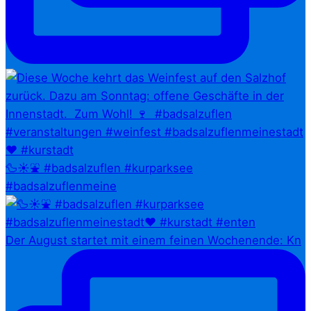
🦆☀️⛲ #badsalzuflen #kurparksee
#badsalzuflenmeine
Der August startet mit einem feinen Wochenende: Kn