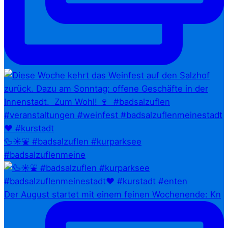
🦆☀️⛲ #badsalzuflen #kurparksee
#badsalzuflenmeine
Der August startet mit einem feinen Wochenende: Kn