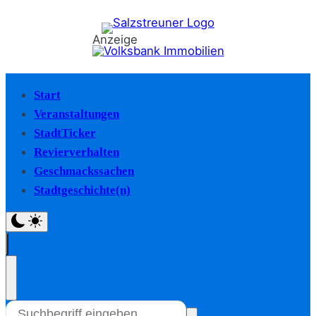
Anzeige
Start
Veranstaltungen
StadtTicker
Revierverhalten
Geschmackssachen
Stadtgeschichte(n)