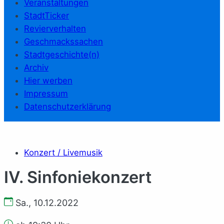
Veranstaltungen
StadtTicker
Revierverhalten
Geschmackssachen
Stadtgeschichte(n)
Archiv
Hier werben
Impressum
Datenschutzerklärung
Konzert / Livemusik
IV. Sinfoniekonzert
Sa., 10.12.2022