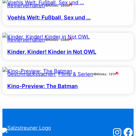
Revierverhalten
Klicks:
3999
Voehls Welt: Fußball, Sex und …
Revierverhalten
Klicks:
3384
Kinder, Kinder! Kinder in Not OWL
Geschmackssachen
, 
Filme & Serien
Klicks:
1311
Kino-Preview: The Batman
Salzstreuner
Salzst