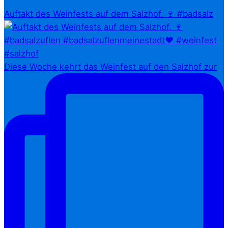
Auftakt des Weinfests auf dem Salzhof. 🍷 #badsalz
Diese Woche kehrt das Weinfest auf den Salzhof zur