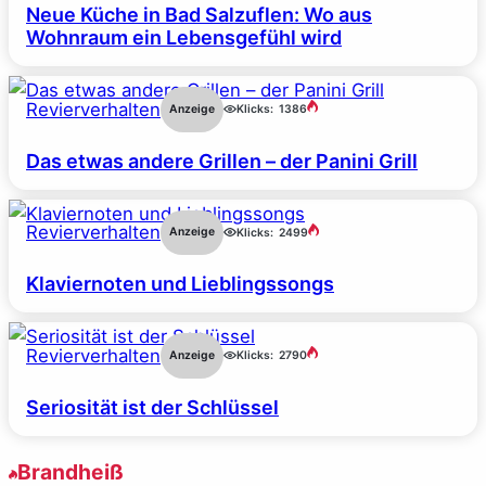
Neue Küche in Bad Salzuflen: Wo aus
Wohnraum ein Lebensgefühl wird
Revierverhalten
Anzeige
Klicks:
1386
Das etwas andere Grillen – der Panini Grill
Revierverhalten
Anzeige
Klicks:
2499
Klaviernoten und Lieblingssongs
Revierverhalten
Anzeige
Klicks:
2790
Seriosität ist der Schlüssel
Brandheiß