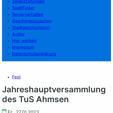
Veranstaltungen
StadtTicker
Revierverhalten
Geschmackssachen
Stadtgeschichte(n)
Archiv
Hier werben
Impressum
Datenschutzerklärung
Fest
Jahreshauptversammlung
des TuS Ahmsen
Fr., 27.01.2023