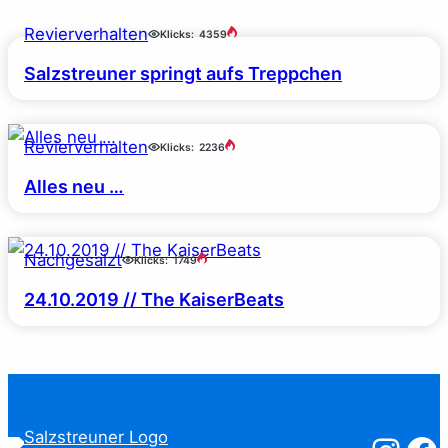
Revierverhalten
Klicks:
4359
Salzstreuner springt aufs Treppchen
Revierverhalten
Klicks:
2236
Alles neu …
Nachgesalzt
Klicks:
1749
24.10.2019 // The KaiserBeats