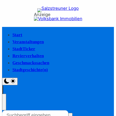
Anzeige
Start
Veranstaltungen
StadtTicker
Revierverhalten
Geschmackssachen
Stadtgeschichte(n)