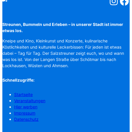
Salzstreuner
Salzst
Streunen, Bummeln und Erleben – in unserer Stadt ist immer
etwas los.
Kneipe und Kino, Kleinkunst und Konzerte, kulinarische
Köstlichkeiten und kulturelle Leckerbissen: Für jeden ist etwas
dabei – Tag für Tag. Der Salzstreuner zeigt euch, wo und wann
was los ist. Von der Langen Straße über Schötmar bis nach
Lockhausen, Wüsten und Ahmsen.
Schnellzugriffe:
Startseite
Veranstaltungen
Hier werben
Impressum
Datenschutz