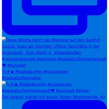
🦆☀️⛲ #badsalzuflen #kurparksee
#badsalzuflenmeine
Der August startet mit einem feinen Wochenende: Kn